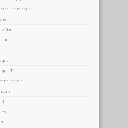
rs sculpture argile
sine
me Made
mour
x
sique
ique FR
nture / dessin
lpture
ial
ties
rt