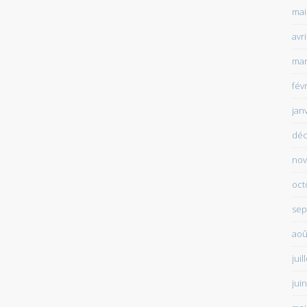
mai
avr
mar
fév
jan
déc
nov
oct
sep
aoû
juil
jui