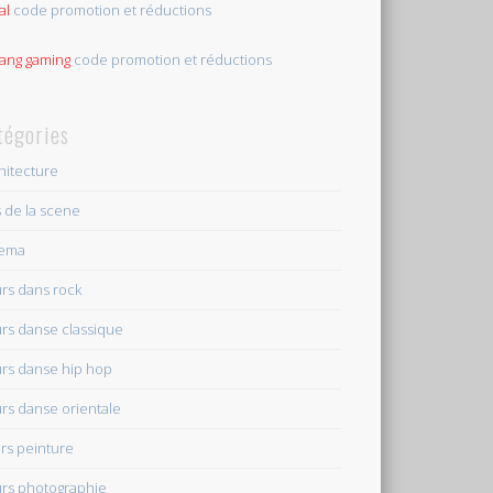
al
code promotion et réductions
tang gaming
code promotion et réductions
tégories
hitecture
s de la scene
nema
rs dans rock
rs danse classique
rs danse hip hop
rs danse orientale
rs peinture
rs photographie