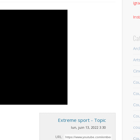
igra
Ins
Ca
Arc
Art
Ci
Cou
Cou
Cou
Cou
Extreme sport - Topic
cou
lun, juin 13, 2022 3:30
URL:
Cou