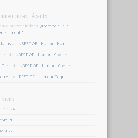
mmentaires récents
erMaintenant.fr
dans
Qu’est-ce que le
ertissement ?
s Ideas
dans
BEST OF – Humour Noir
ilure
dans
BEST OF – Humour Coquin
l Turin
dans
BEST OF – Humour Coquin
ou A
dans
BEST OF – Humour Coquin
chives
rier 2024
obre 2023
let 2022