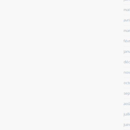
mai
avr
mar
fév
jan
déc
nov
oct
sep
aoû
juil
jui