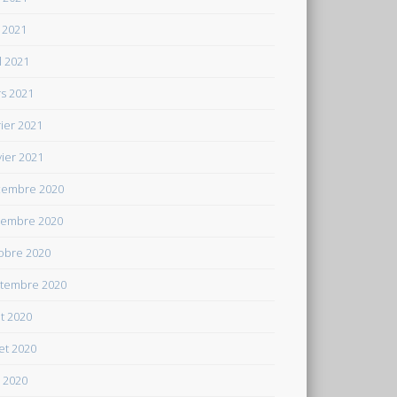
 2021
il 2021
s 2021
rier 2021
vier 2021
embre 2020
embre 2020
obre 2020
tembre 2020
t 2020
let 2020
n 2020