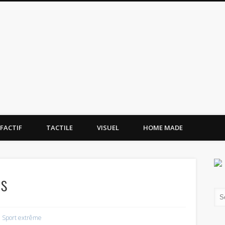
tissement.site
FACTIF
TACTILE
VISUEL
HOME MADE
ts
,
Sport extrême