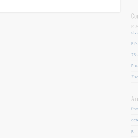
Co
Jou
div
Eli'
78s
Pau
Zaz
Ar
fév
oct
juil