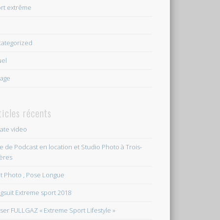
rt extrême
e
ategorized
uel
age
ticles récents
vate video
le de Podcast en location et Studio Photo à Trois-
ières
et Photo , Pose Longue
gsuit Extreme sport 2018
ser FULLGAZ « Extreme Sport Lifestyle »