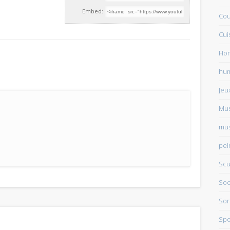
Embed:
Cou
Cui
Ho
hu
Jeu
Mu
mus
pei
Scu
Soc
Sor
Spo