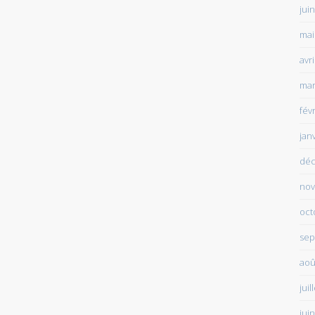
jui
mai
avr
mar
fév
jan
déc
nov
oct
sep
aoû
juil
jui