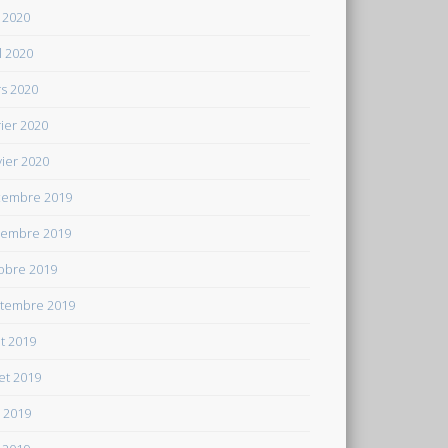
 2020
il 2020
s 2020
rier 2020
vier 2020
embre 2019
embre 2019
obre 2019
tembre 2019
t 2019
let 2019
n 2019