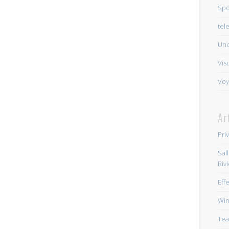
Spo
tel
Unc
Vis
Voy
Ar
Pri
Sal
Riv
Eff
Win
Tea