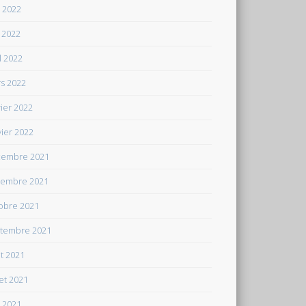
n 2022
 2022
il 2022
s 2022
rier 2022
vier 2022
embre 2021
embre 2021
obre 2021
tembre 2021
t 2021
let 2021
n 2021