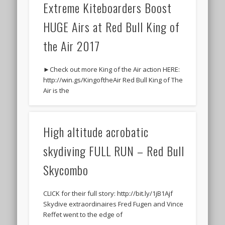
Extreme Kiteboarders Boost
HUGE Airs at Red Bull King of
the Air 2017
►Check out more King of the Air action HERE:
http://win.gs/KingoftheAir Red Bull King of The
Air is the
High altitude acrobatic
skydiving FULL RUN – Red Bull
Skycombo
CLICK for their full story: http://bit.ly/1jB1Ajf
Skydive extraordinaires Fred Fugen and Vince
Reffet went to the edge of