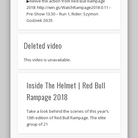
▶︎Relive the action from Red Bull Rampage
2018: http://win.gs/WatchRampage2018 0:11 –
Pre-Show 13:30 – Run 1, Rider: Szymon
Godziek 20:35
Deleted video
This video is unavailable.
Inside The Helmet | Red Bull
Rampage 2018
Take a look behind the scenes of this year’s
13th edition of Red Bull Rampage. The elite
group of 21