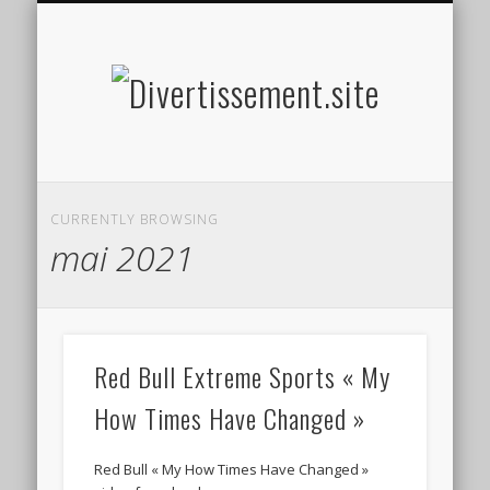
HOME MADE
OLFACTIF
TACTILE
AUDITIF
SOCIAL
VISUEL
SPORT
Divertis
CURRENTLY BROWSING
mai 2021
Red Bull Extreme Sports « My
How Times Have Changed »
Red Bull « My How Times Have Changed »