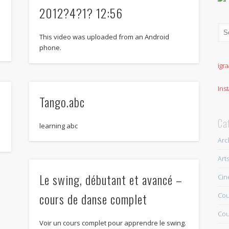
2012?4?1? 12:56
This video was uploaded from an Android
phone.
igra
Ins
Tango.abc
Ca
learning abc
Arc
Art
Le swing, débutant et avancé –
Ci
cours de danse complet
Cou
Cou
Voir un cours complet pour apprendre le swing.