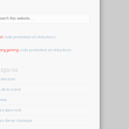
al
code promotion et réductions
tang gaming
code promotion et réductions
tégories
hitecture
s de la scene
nema
rs dans rock
rs danse classique