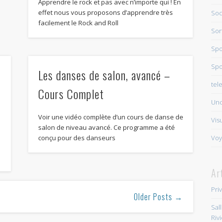
Apprendre le rock et pas avec n’importe qui ! En
effet nous vous proposons d’apprendre très
Soc
facilement le Rock and Roll
Sor
Spo
Spo
Les danses de salon, avancé –
tel
Cours Complet
Unc
Voir une vidéo complète d’un cours de danse de
Vis
salon de niveau avancé. Ce programme a été
conçu pour des danseurs
Voy
Ar
Pri
Older Posts →
Sal
Riv