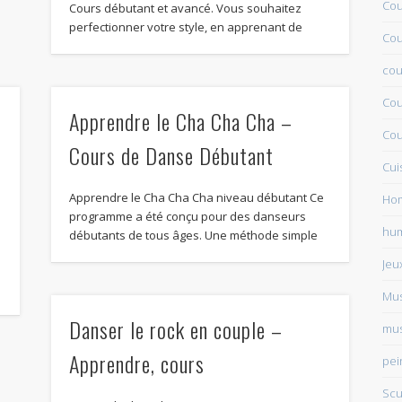
Cou
Cours débutant et avancé. Vous souhaitez
perfectionner votre style, en apprenant de
Cou
cou
Cou
Apprendre le Cha Cha Cha –
Cou
Cours de Danse Débutant
Cui
Apprendre le Cha Cha Cha niveau débutant Ce
Ho
programme a été conçu pour des danseurs
hu
débutants de tous âges. Une méthode simple
Jeu
Mu
Danser le rock en couple –
mus
Apprendre, cours
pei
Scu