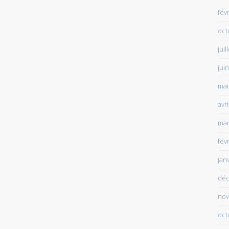
fév
oct
juil
jui
mai
avr
mar
fév
jan
déc
nov
oct