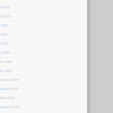
t 2020
let 2020
n 2020
 2020
il 2020
s 2020
rier 2020
vier 2020
embre 2019
embre 2019
obre 2019
tembre 2019