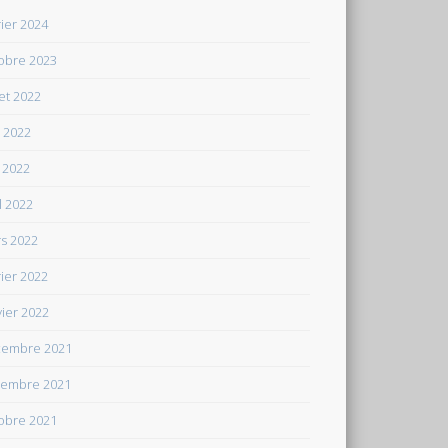
rier 2024
obre 2023
let 2022
n 2022
 2022
il 2022
s 2022
rier 2022
vier 2022
embre 2021
embre 2021
obre 2021