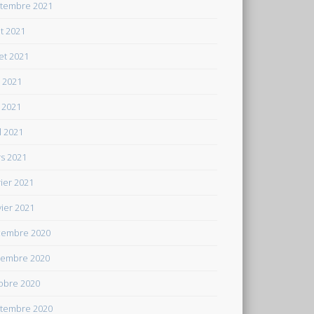
tembre 2021
t 2021
let 2021
n 2021
 2021
il 2021
s 2021
rier 2021
vier 2021
embre 2020
embre 2020
obre 2020
tembre 2020