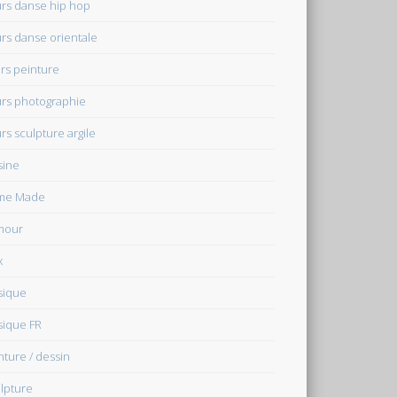
rs danse hip hop
rs danse orientale
rs peinture
rs photographie
rs sculpture argile
sine
me Made
mour
x
sique
ique FR
nture / dessin
lpture