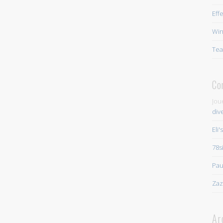
Eff
Win
Tea
Co
Jou
div
Eli'
78s
Pau
Zaz
Ar