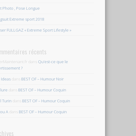
et Photo , Pose Longue
gsuit Extreme sport 2018
ser FULLGAZ « Extreme Sport Lifestyle »
mmentaires récents
erMaintenant.fr
dans
Qu’est-ce que le
ertissement ?
s Ideas
dans
BEST OF – Humour Noir
ilure
dans
BEST OF – Humour Coquin
l Turin
dans
BEST OF – Humour Coquin
ou A
dans
BEST OF – Humour Coquin
chives