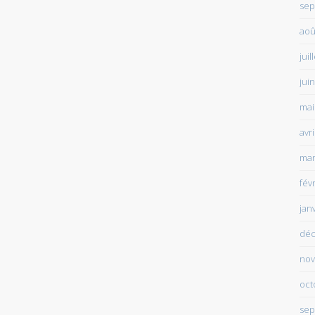
sep
aoû
juil
jui
mai
avr
mar
fév
jan
déc
nov
oct
sep