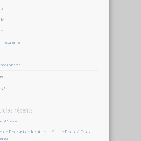
ial
ties
rt
rt extrême
e
ategorized
uel
age
ticles récents
vate video
le de Podcast en location et Studio Photo à Trois-
ières