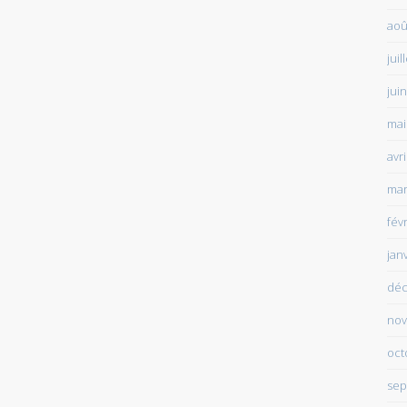
aoû
juil
jui
mai
avr
mar
fév
jan
déc
nov
oct
sep