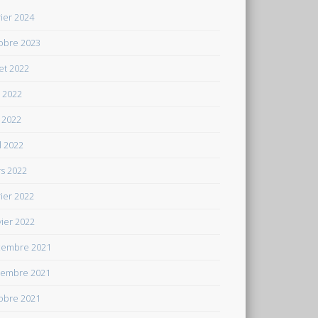
rier 2024
obre 2023
let 2022
n 2022
 2022
il 2022
s 2022
rier 2022
vier 2022
embre 2021
embre 2021
obre 2021