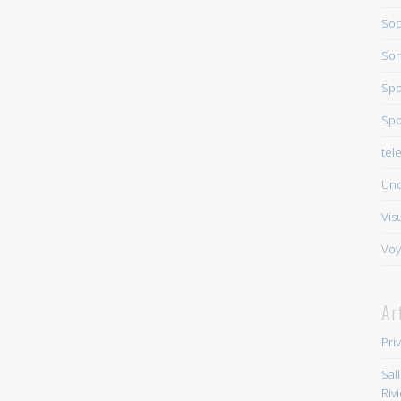
Soc
Sor
Spo
Spo
tel
Unc
Vis
Voy
Ar
Pri
Sal
Riv