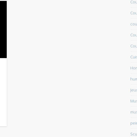
Cou
Cou
cou
Cou
Cou
Cui
Ho
hu
Jeu
Mu
mus
pei
Scu