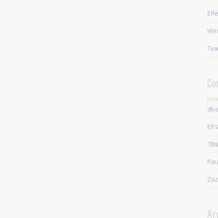
Eff
Win
Tea
Co
Jou
div
Eli'
78s
Pau
Zaz
Ar