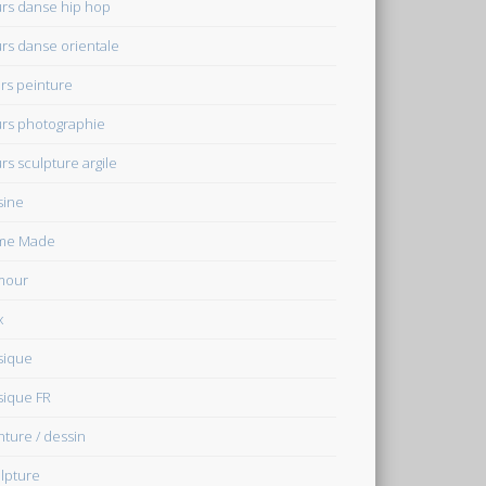
rs danse hip hop
rs danse orientale
rs peinture
rs photographie
rs sculpture argile
sine
me Made
mour
x
sique
ique FR
nture / dessin
lpture