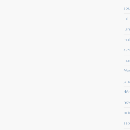
aoû
juil
jui
mai
avr
mar
fév
jan
déc
nov
oct
sep