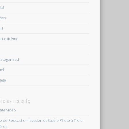
ial
ties
rt
rt extrême
e
ategorized
uel
age
ticles récents
vate video
le de Podcast en location et Studio Photo à Trois-
ières