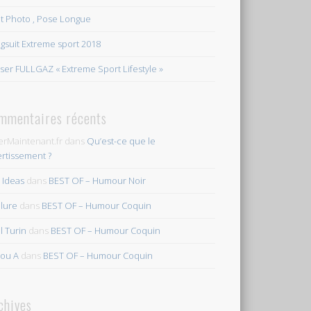
et Photo , Pose Longue
gsuit Extreme sport 2018
ser FULLGAZ « Extreme Sport Lifestyle »
mmentaires récents
erMaintenant.fr
dans
Qu’est-ce que le
ertissement ?
s Ideas
dans
BEST OF – Humour Noir
ilure
dans
BEST OF – Humour Coquin
l Turin
dans
BEST OF – Humour Coquin
ou A
dans
BEST OF – Humour Coquin
chives