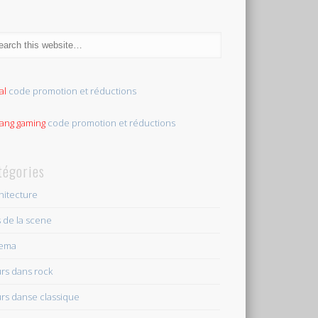
al
code promotion et réductions
tang gaming
code promotion et réductions
tégories
hitecture
s de la scene
nema
rs dans rock
rs danse classique