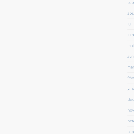
sep
aoû
juil
jui
mai
avr
mar
fév
jan
déc
nov
oct
sep