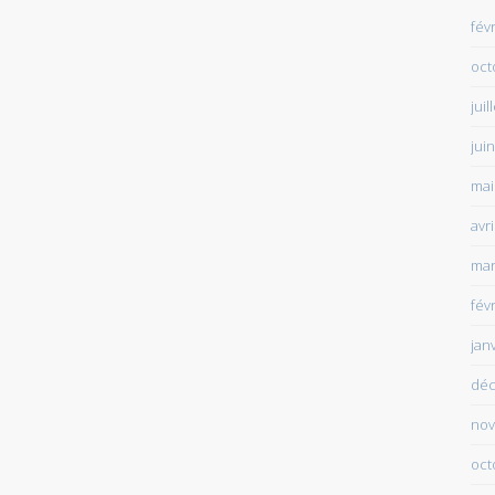
fév
oct
juil
jui
mai
avr
mar
fév
jan
déc
nov
oct