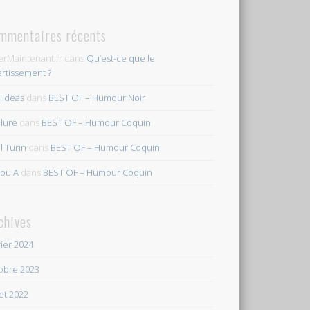
mmentaires récents
erMaintenant.fr
dans
Qu’est-ce que le
ertissement ?
s Ideas
dans
BEST OF – Humour Noir
ilure
dans
BEST OF – Humour Coquin
l Turin
dans
BEST OF – Humour Coquin
ou A
dans
BEST OF – Humour Coquin
chives
rier 2024
obre 2023
let 2022