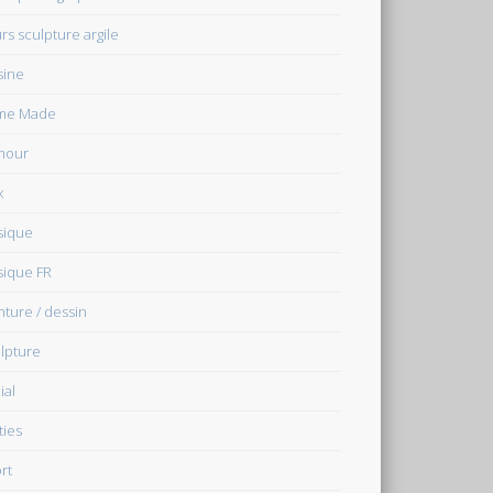
rs sculpture argile
sine
me Made
mour
x
sique
ique FR
nture / dessin
lpture
ial
ties
rt