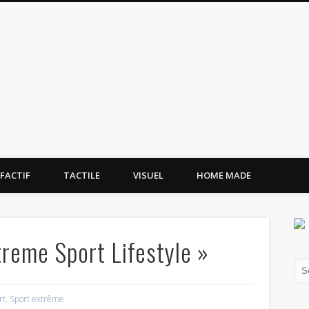
tissement.site
FACTIF
TACTILE
VISUEL
HOME MADE
reme Sport Lifestyle »
rt
,
Sport extrême