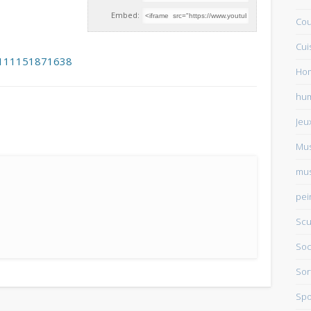
Embed:
Cou
Cui
z/111151871638
Ho
hu
Jeu
Mu
mus
pei
Scu
Soc
Sor
Spo