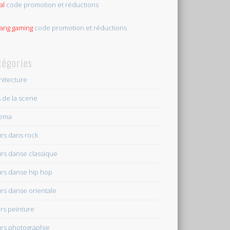
al
code promotion et réductions
tang gaming
code promotion et réductions
tégories
hitecture
s de la scene
nema
rs dans rock
rs danse classique
rs danse hip hop
rs danse orientale
rs peinture
rs photographie