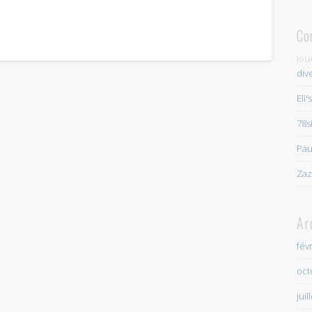
Co
Jou
div
Eli'
78s
Pau
Zaz
Ar
fév
oct
juil