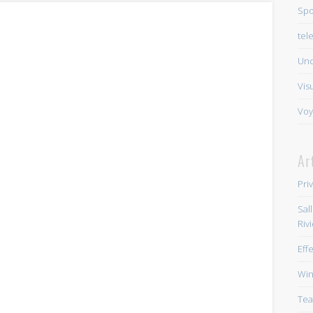
Spo
tel
Unc
Vis
Voy
Ar
Pri
Sal
Riv
Eff
Win
Tea