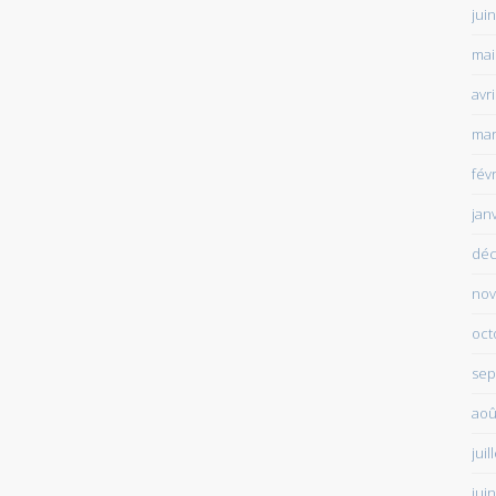
jui
mai
avr
mar
fév
jan
déc
nov
oct
sep
aoû
juil
jui