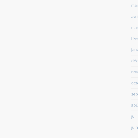
mai
avr
mar
fév
jan
déc
nov
oct
sep
aoû
juil
jui