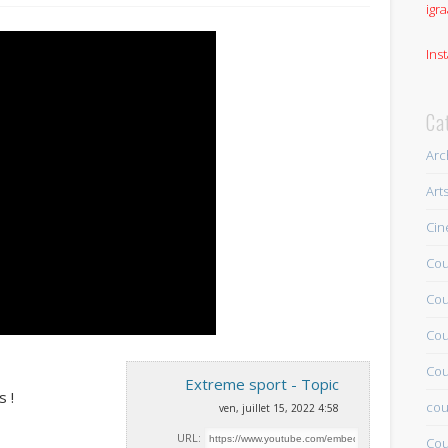
igra
Ins
Ca
Arc
Art
Ci
Cou
Cou
Cou
Cou
Extreme sport - Topic
s !
cou
ven, juillet 15, 2022 4:58
URL:
Cou