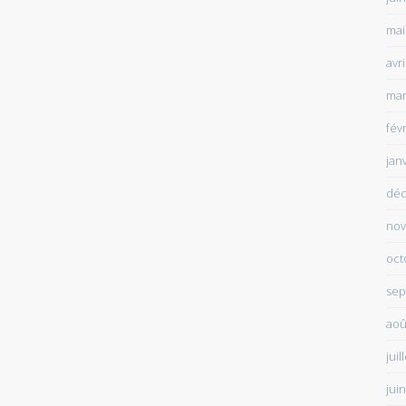
mai
avr
mar
fév
jan
déc
nov
oct
sep
aoû
juil
jui