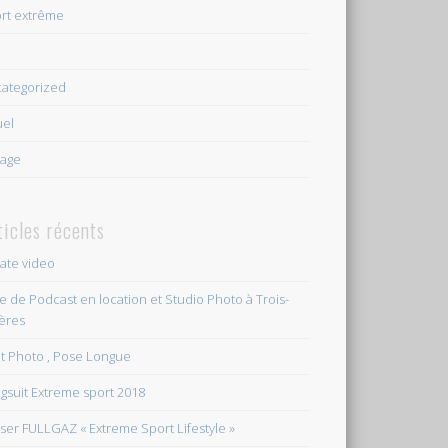
rt extrême
e
ategorized
uel
age
ticles récents
vate video
le de Podcast en location et Studio Photo à Trois-
ières
et Photo , Pose Longue
gsuit Extreme sport 2018
ser FULLGAZ « Extreme Sport Lifestyle »