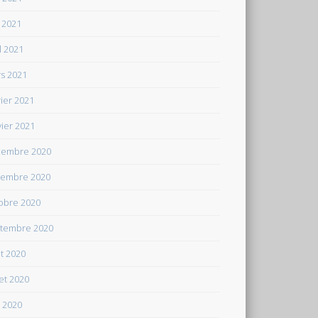
 2021
il 2021
s 2021
rier 2021
vier 2021
embre 2020
embre 2020
obre 2020
tembre 2020
t 2020
let 2020
n 2020