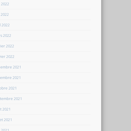
n 2022
 2022
il 2022
s 2022
rier 2022
vier 2022
embre 2021
embre 2021
obre 2021
tembre 2021
t 2021
let 2021
n 2021