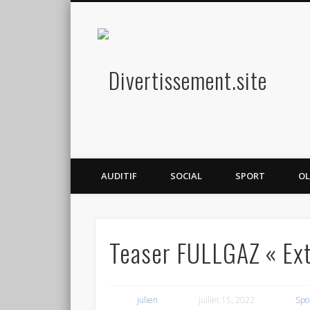
Diver
Amusez-vous
AUDITIF
SOCIAL
SPORT
OL
Teaser FULLGAZ « Ext
julien
juillet 15, 2022
Spo