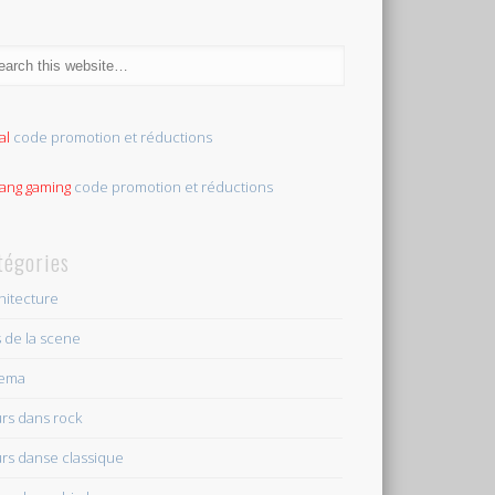
al
code promotion et réductions
tang gaming
code promotion et réductions
tégories
hitecture
s de la scene
nema
rs dans rock
rs danse classique