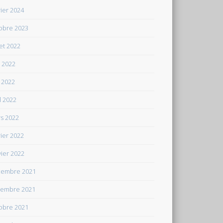
rier 2024
obre 2023
let 2022
n 2022
 2022
il 2022
s 2022
rier 2022
vier 2022
embre 2021
embre 2021
obre 2021