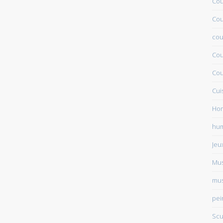
Cou
Cou
cou
Cou
Cou
Cui
Ho
hu
Jeu
Mu
mus
pei
Scu