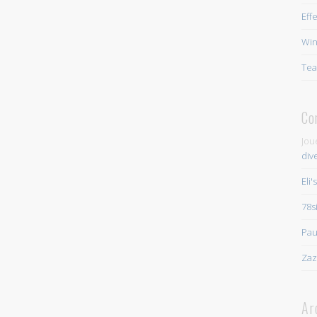
Eff
Win
Tea
Co
Jou
div
Eli'
78s
Pau
Zaz
Ar