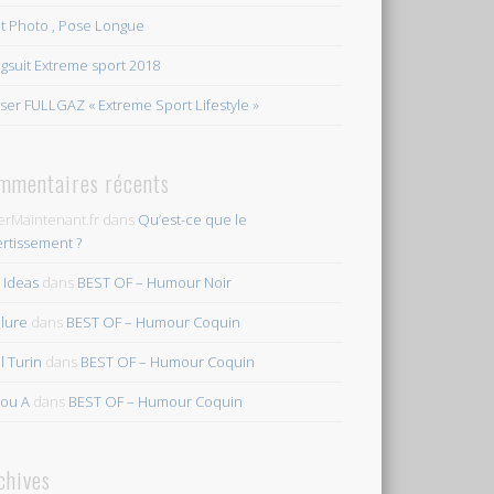
et Photo , Pose Longue
gsuit Extreme sport 2018
ser FULLGAZ « Extreme Sport Lifestyle »
mmentaires récents
erMaintenant.fr
dans
Qu’est-ce que le
ertissement ?
s Ideas
dans
BEST OF – Humour Noir
ilure
dans
BEST OF – Humour Coquin
l Turin
dans
BEST OF – Humour Coquin
ou A
dans
BEST OF – Humour Coquin
chives