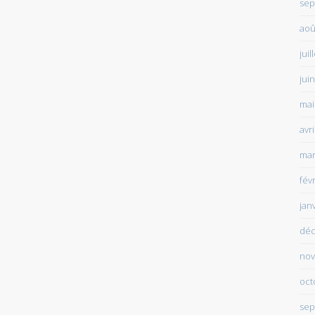
sep
aoû
juil
jui
mai
avr
mar
fév
jan
déc
nov
oct
sep