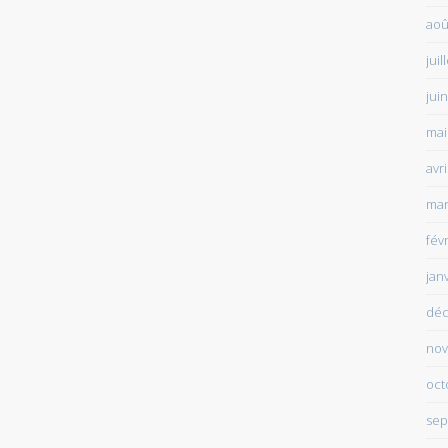
aoû
juil
jui
mai
avr
mar
fév
jan
déc
nov
oct
sep