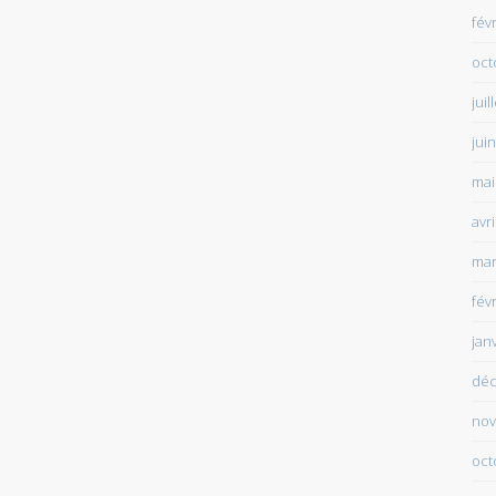
fév
oct
juil
jui
mai
avr
mar
fév
jan
déc
nov
oct