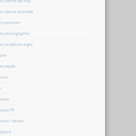
rs danse hip hop
rs danse orientale
rs peinture
rs photographie
rs sculpture argile
sine
me Made
mour
x
sique
ique FR
nture / dessin
lpture