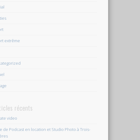
ial
ties
rt
rt extrême
e
ategorized
uel
age
ticles récents
vate video
le de Podcast en location et Studio Photo à Trois-
ières