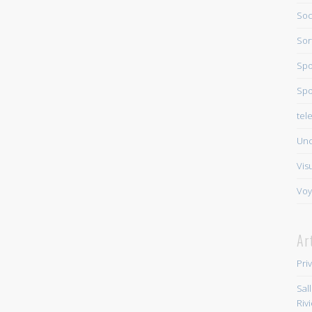
Soc
Sor
Spo
Spo
tel
Unc
Vis
Voy
Ar
Pri
Sal
Riv