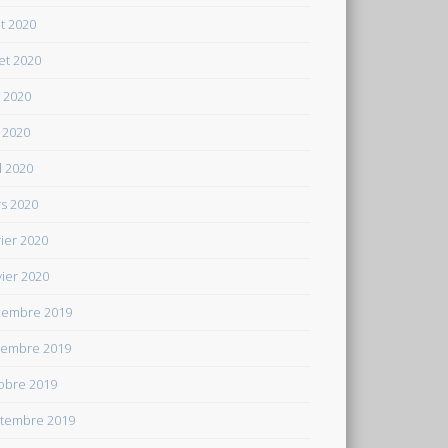
t 2020
let 2020
n 2020
 2020
il 2020
s 2020
rier 2020
vier 2020
embre 2019
embre 2019
obre 2019
tembre 2019