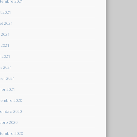
tembre 2021
t 2021
let 2021
n 2021
 2021
il 2021
s 2021
rier 2021
vier 2021
embre 2020
embre 2020
obre 2020
tembre 2020