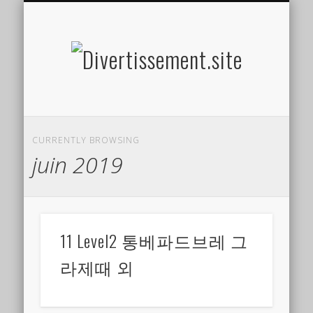
HOME MADE
OLFACTIF
TACTILE
AUDITIF
SOCIAL
VISUEL
SPORT
Divertis
CURRENTLY BROWSING
juin 2019
11 Level2 통베파드브레 그
라제때 외