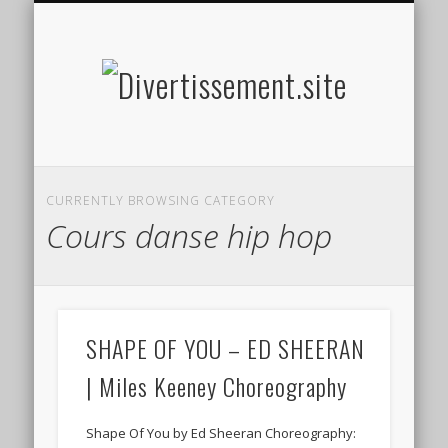
HOME MADE
OLFACTIF
TACTILE
AUDITIF
SOCIAL
VISUEL
SPORT
Divertis
CURRENTLY BROWSING CATEGORY
Cours danse hip hop
SHAPE OF YOU – ED SHEERAN
| Miles Keeney Choreography
Shape Of You by Ed Sheeran Choreography: