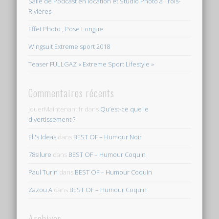
Salle de Podcast en location et Studio Photo à Trois-
Rivières
Effet Photo , Pose Longue
Wingsuit Extreme sport 2018
Teaser FULLGAZ « Extreme Sport Lifestyle »
Commentaires récents
JouerMaintenant.fr
dans
Qu’est-ce que le
divertissement ?
Eli's Ideas
dans
BEST OF – Humour Noir
78silure
dans
BEST OF – Humour Coquin
Paul Turin
dans
BEST OF – Humour Coquin
Zazou A
dans
BEST OF – Humour Coquin
Archives