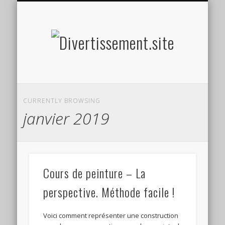
HOME MADE
OLFACTIF
TACTILE
AUDITIF
SOCIAL
VISUEL
SPORT
Divertis
CURRENTLY BROWSING
janvier 2019
Cours de peinture – La
perspective. Méthode facile !
Voici comment représenter une construction