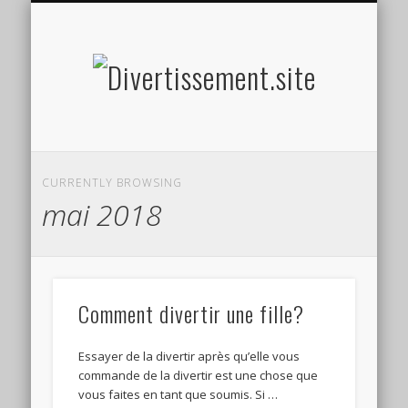
HOME MADE
OLFACTIF
TACTILE
AUDITIF
SOCIAL
VISUEL
SPORT
Divertis
CURRENTLY BROWSING
mai 2018
Comment divertir une fille?
Essayer de la divertir après qu’elle vous
commande de la divertir est une chose que
vous faites en tant que soumis. Si …