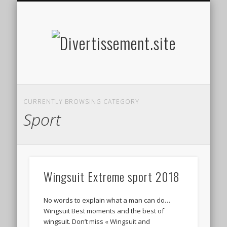
HOME MADE
OLFACTIF
TACTILE
AUDITIF
SOCIAL
VISUEL
SPORT
Divertis
CURRENTLY BROWSING CATEGORY
Sport
Wingsuit Extreme sport 2018
No words to explain what a man can do…
Wingsuit Best moments and the best of
wingsuit. Don’t miss « Wingsuit and