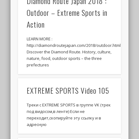
Diamond Route Japan 2018 :
Outdoor – Extreme Sports in
Action
LEARN MORE :
http://diamondroutejapan.com/2018/outdoor.html
Discover the Diamond Route. History, culture,
nature, food, outdoor sports – the three
prefectures
EXTREME SPORTS Video 105
Треки c EXTREME SPORTS в группе VK (трек
под видосом,в ленте) Если не
переходит,скопируйте эту ссылку и в
адресную