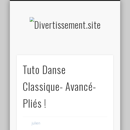
HOME MADE
OLFACTIF
TACTILE
AUDITIF
SOCIAL
VISUEL
SPORT
Divertis
Tuto Danse
Classique- Avancé-
Pliés !
julien