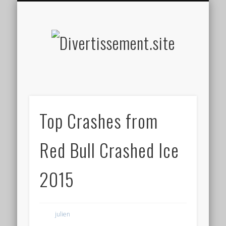
HOME MADE
OLFACTIF
TACTILE
AUDITIF
SOCIAL
VISUEL
SPORT
Divertis
Top Crashes from
Red Bull Crashed Ice
2015
julien