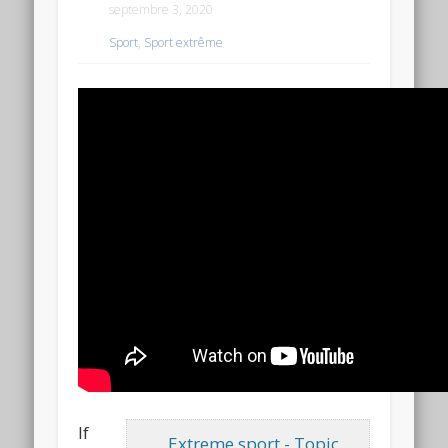
septembre 3, 2020
Sport
,
Sport extrême
If
Extreme sport - Topic