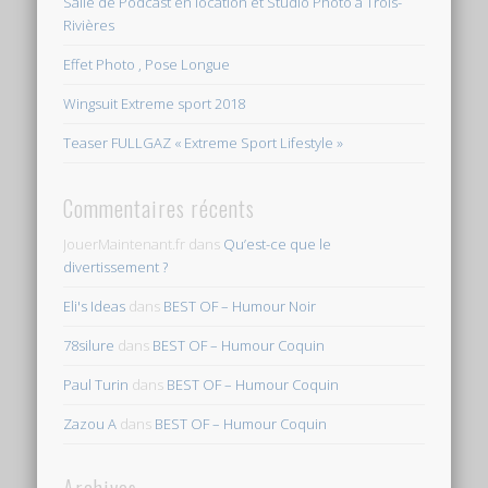
Salle de Podcast en location et Studio Photo à Trois-
Rivières
Effet Photo , Pose Longue
Wingsuit Extreme sport 2018
Teaser FULLGAZ « Extreme Sport Lifestyle »
Commentaires récents
JouerMaintenant.fr
dans
Qu’est-ce que le
divertissement ?
Eli's Ideas
dans
BEST OF – Humour Noir
78silure
dans
BEST OF – Humour Coquin
Paul Turin
dans
BEST OF – Humour Coquin
Zazou A
dans
BEST OF – Humour Coquin
Archives