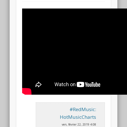
#RedMusic:
HotMusicCharts
ven, février 22, 2019 4:08