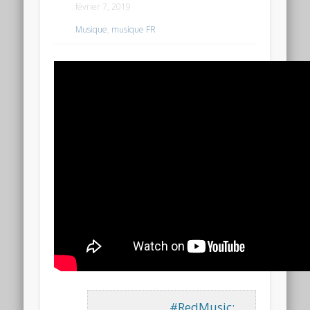
février 7, 2019
Musique
,
musique FR
#RedMusic: