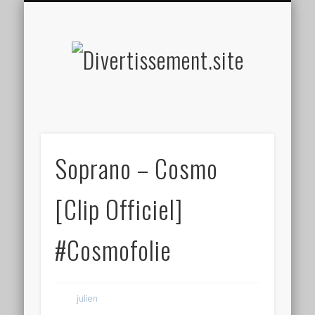
HOME MADE
OLFACTIF
TACTILE
AUDITIF
SOCIAL
VISUEL
SPORT
Divertis
Soprano – Cosmo
[Clip Officiel]
#Cosmofolie
julien