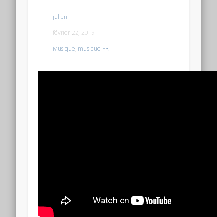
julien
février 22, 2019
Musique
,
musique FR