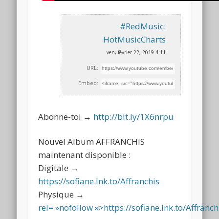
#RedMusic:
HotMusicCharts
ven, février 22, 2019 4:11
URL:
Embed:
Abonne-toi →
http://bit.ly/1X6nrpu
Nouvel Album AFFRANCHIS
maintenant disponible :
Digitale →
https://sofiane.lnk.to/Affranchis
Physique →
rel= »nofollow »>https://sofiane.lnk.to/Affranch