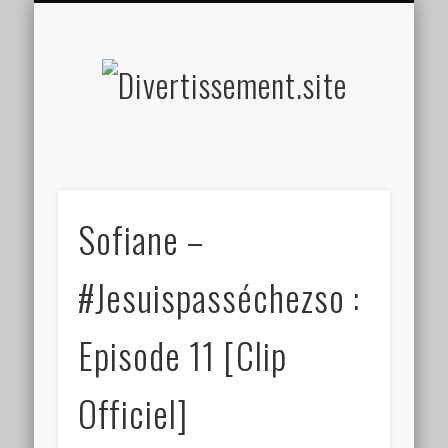
HOME MADE
OLFACTIF
TACTILE
AUDITIF
SOCIAL
VISUEL
SPORT
Divertis
Sofiane –
#Jesuispasséchezso :
Episode 11 [Clip
Officiel]