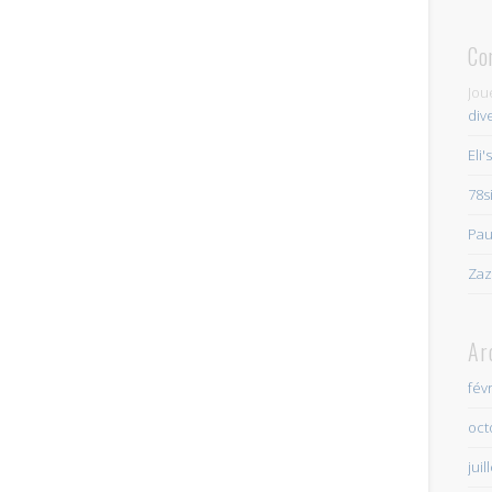
Co
Jou
div
Eli'
78s
Pau
Zaz
Ar
fév
oct
juil