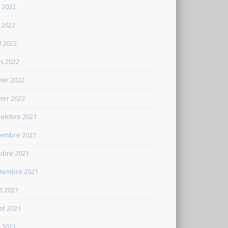
n 2022
 2022
il 2022
s 2022
rier 2022
vier 2022
embre 2021
embre 2021
obre 2021
tembre 2021
t 2021
let 2021
n 2021