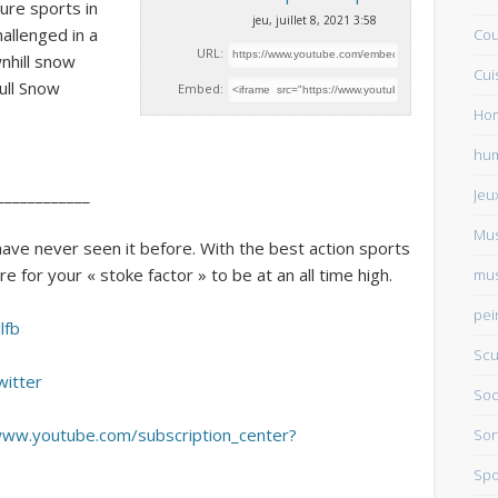
ure sports in
jeu, juillet 8, 2021 3:58
allenged in a
Cou
URL:
nhill snow
Cui
Bull Snow
Embed:
Ho
hu
____________
Jeu
Mu
have never seen it before. With the best action sports
e for your « stoke factor » to be at an all time high.
mus
pei
lfb
Scu
witter
Soc
www.youtube.com/subscription_center?
Sor
Spo