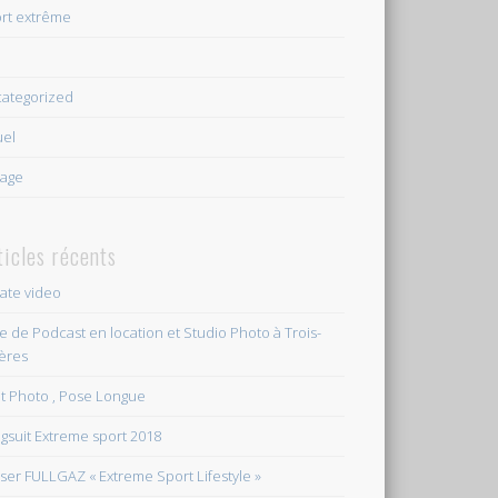
rt extrême
e
ategorized
uel
age
ticles récents
vate video
le de Podcast en location et Studio Photo à Trois-
ières
et Photo , Pose Longue
gsuit Extreme sport 2018
ser FULLGAZ « Extreme Sport Lifestyle »