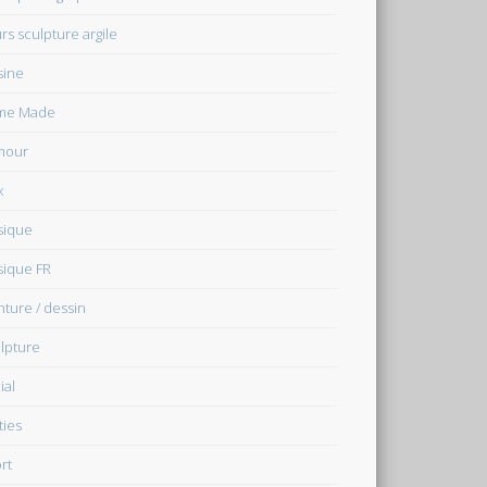
rs sculpture argile
sine
me Made
mour
x
sique
ique FR
nture / dessin
lpture
ial
ties
rt