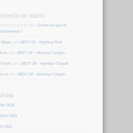
mmentaires récents
erMaintenant.fr
dans
Qu’est-ce que le
ertissement ?
s Ideas
dans
BEST OF – Humour Noir
ilure
dans
BEST OF – Humour Coquin
l Turin
dans
BEST OF – Humour Coquin
ou A
dans
BEST OF – Humour Coquin
chives
rier 2024
obre 2023
let 2022