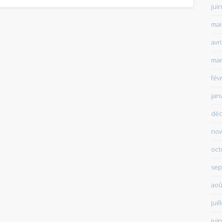
jui
mai
avr
mar
fév
jan
déc
nov
oct
sep
aoû
juil
jui