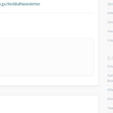
in.gs/RedBullNewsletter
Spo
tel
Unc
Vis
Voy
Ar
Pri
Sal
Riv
Eff
Win
Tea