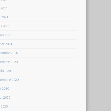
 2021
il 2021
s 2021
rier 2021
vier 2021
embre 2020
embre 2020
obre 2020
tembre 2020
t 2020
let 2020
n 2020