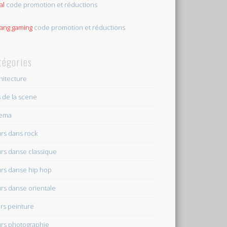
al
code promotion et réductions
tang gaming
code promotion et réductions
tégories
hitecture
s de la scene
nema
rs dans rock
rs danse classique
rs danse hip hop
rs danse orientale
rs peinture
rs photographie