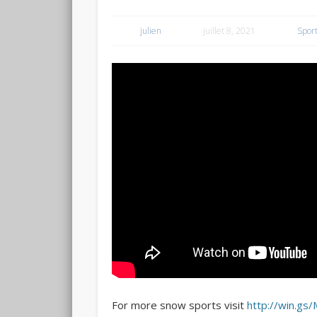
julien
juillet 8, 2021
Spor
For more snow sports visit
http://win.gs/