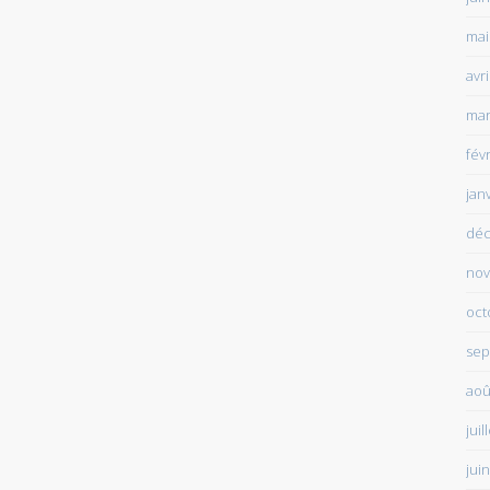
mai
avr
mar
fév
jan
déc
nov
oct
sep
aoû
juil
jui