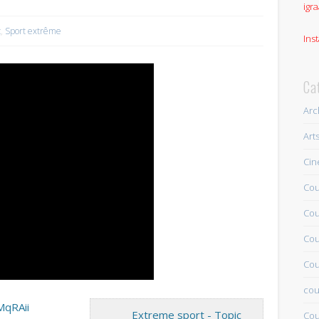
igra
t
,
Sport extrême
Ins
Ca
Arc
Art
Ci
Cou
Cou
Cou
Cou
cou
MqRAii
Extreme sport - Topic
Cou