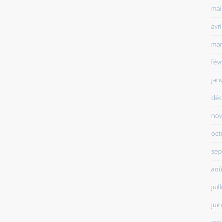
mai
avr
mar
fév
jan
déc
nov
oct
sep
aoû
juil
jui