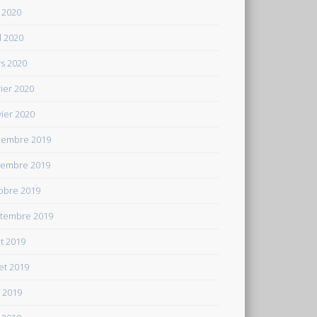
 2020
il 2020
s 2020
rier 2020
vier 2020
embre 2019
embre 2019
obre 2019
tembre 2019
t 2019
let 2019
n 2019