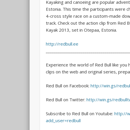
Kayaking and canoeing are popular advent
Estonia. This time
the participants were ch
4-cross style race on a custom-made dow
track. Check out the action clip from Red 
Kayak 2013, set in Otepaa, Estonia.
http://redbull.ee
_________________________________________
Experience the world of Red Bull like you 
clips on the web and original series, prepar
Red Bull on Facebook:
http://win.gs/redbul
Red Bull on Twitter:
http://win.gs/redbullt
Subscribe to Red Bull on Youtube:
http://
add_user=redbull