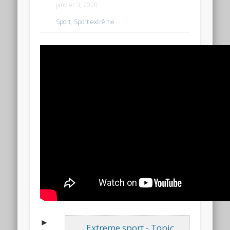
janvier 3, 2020
Sport
,
Sport extrême
►
Extreme sport - Topic