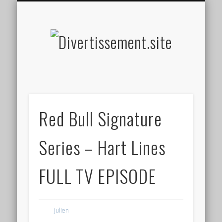
HOME MADE
OLFACTIF
TACTILE
AUDITIF
SOCIAL
VISUEL
SPORT
Divertis
Red Bull Signature
Series – Hart Lines
FULL TV EPISODE
julien