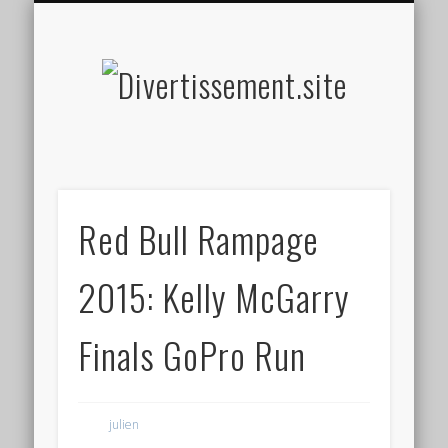
HOME MADE
OLFACTIF
TACTILE
AUDITIF
SOCIAL
VISUEL
SPORT
Divertis
Red Bull Rampage
2015: Kelly McGarry
Finals GoPro Run
julien