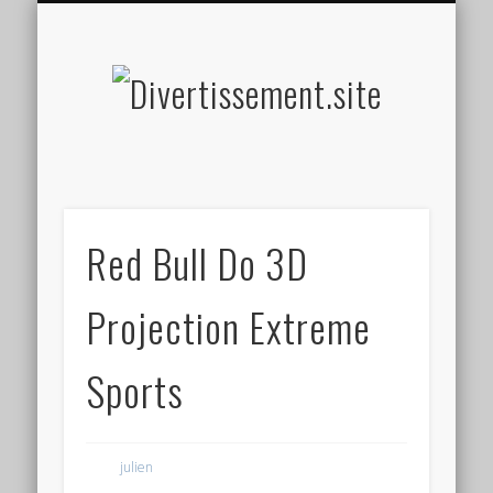
HOME MADE
OLFACTIF
TACTILE
AUDITIF
SOCIAL
VISUEL
SPORT
Divertis
Red Bull Do 3D
Projection Extreme
Sports
julien