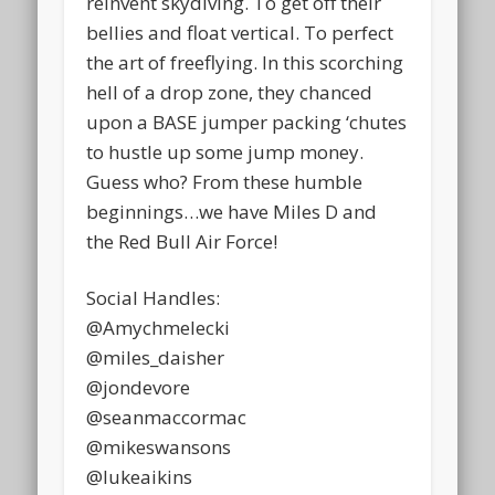
reinvent skydiving. To get off their
bellies and float vertical. To perfect
the art of freeflying. In this scorching
hell of a drop zone, they chanced
upon a BASE jumper packing ‘chutes
to hustle up some jump money.
Guess who? From these humble
beginnings…we have Miles D and
the Red Bull Air Force!
Social Handles:
@Amychmelecki
@miles_daisher
@jondevore
@seanmaccormac
@mikeswansons
@lukeaikins