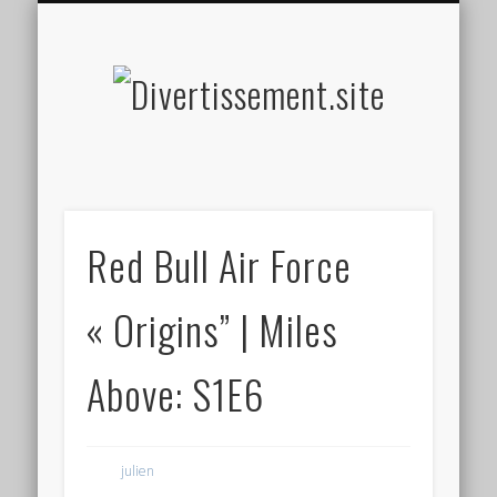
HOME MADE
OLFACTIF
TACTILE
AUDITIF
SOCIAL
VISUEL
SPORT
Divertis
Red Bull Air Force
« Origins” | Miles
Above: S1E6
julien