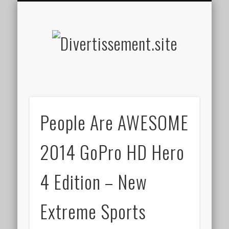
HOME MADE
OLFACTIF
TACTILE
AUDITIF
SOCIAL
VISUEL
SPORT
Divertis
People Are AWESOME
2014 GoPro HD Hero
4 Edition – New
Extreme Sports