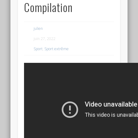
Compilation
julien
juin 27, 2022
Sport
,
Sport extrême