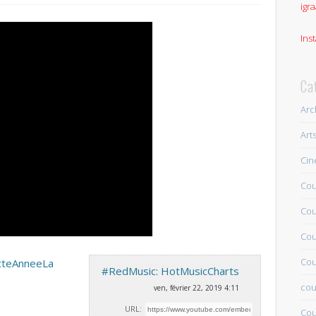
igra
Ins
Ca
Arc
Art
Ci
Cou
Cou
Cou
Cou
etteAnneeLa
#RedMusic: HotMusicCharts
cou
ven, février 22, 2019 4:11
URL:
Cou