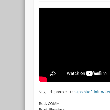
Single disponible ici :
https://kofs.lnk.to/C
Real: COMM
Prod: 6lexxbeatz