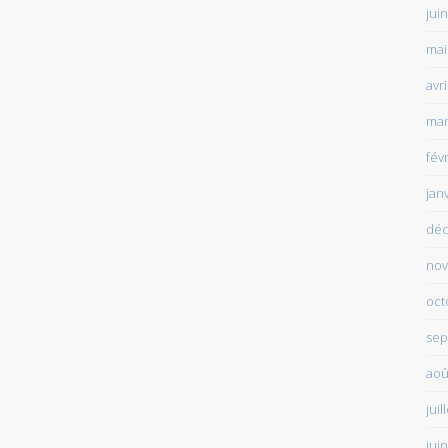
jui
mai
avr
mar
fév
jan
déc
nov
oct
sep
aoû
juil
jui