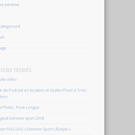
rt extrême
e
ategorized
uel
age
ticles récents
vate video
le de Podcast en location et Studio Photo à Trois-
ières
et Photo , Pose Longue
gsuit Extreme sport 2018
ser FULLGAZ « Extreme Sport Lifestyle »