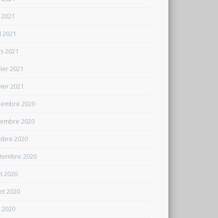
 2021
il 2021
s 2021
rier 2021
vier 2021
embre 2020
embre 2020
obre 2020
tembre 2020
t 2020
let 2020
n 2020