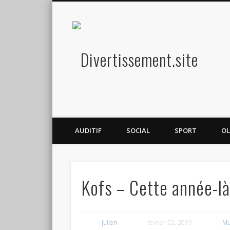
Diver
Amusez-vous
AUDITIF
SOCIAL
SPORT
OL
Kofs – Cette année-l
julien
février 22, 2019
Mu