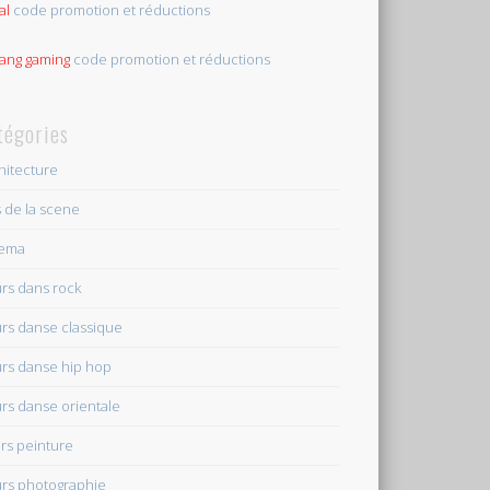
al
code promotion et réductions
tang gaming
code promotion et réductions
tégories
hitecture
s de la scene
nema
rs dans rock
rs danse classique
rs danse hip hop
rs danse orientale
rs peinture
rs photographie