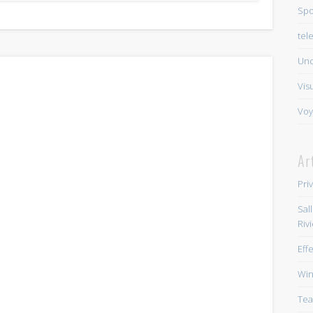
Spo
tel
Unc
Vis
Voy
Ar
Pri
Sal
Riv
Eff
Win
Tea