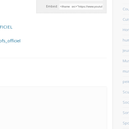
Embed:
Cou
Cui
FICIEL
Ho
hu
s_officiel
Jeu
Mu
mus
pei
Scu
Soc
Sor
Spo