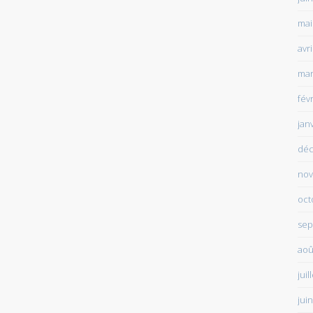
mai
avr
mar
fév
jan
déc
nov
oct
sep
aoû
juil
jui