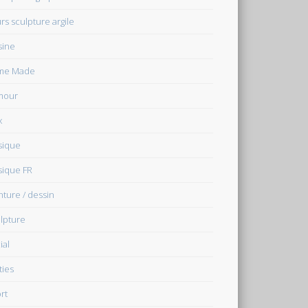
rs sculpture argile
sine
me Made
mour
x
sique
ique FR
nture / dessin
lpture
ial
ties
rt