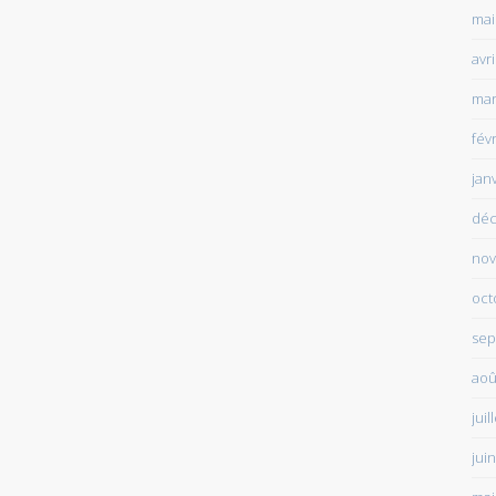
mai
avr
mar
fév
jan
déc
nov
oct
sep
aoû
juil
jui