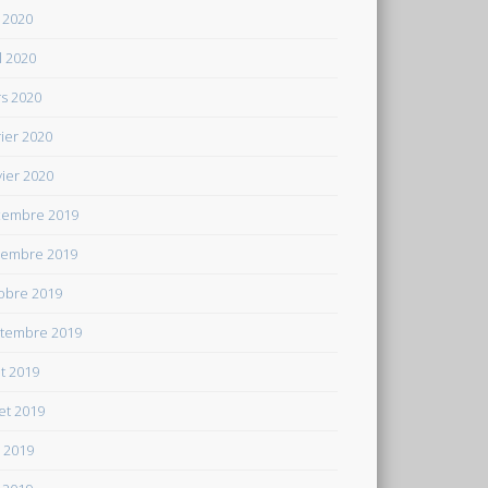
 2020
il 2020
s 2020
rier 2020
vier 2020
embre 2019
embre 2019
obre 2019
tembre 2019
t 2019
let 2019
n 2019