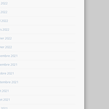
n 2022
 2022
il 2022
s 2022
rier 2022
vier 2022
embre 2021
embre 2021
obre 2021
tembre 2021
t 2021
let 2021
n 2021