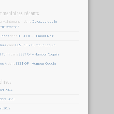
mmentaires récents
erMaintenant.fr
dans
Qu’est-ce que le
ertissement ?
s Ideas
dans
BEST OF – Humour Noir
ilure
dans
BEST OF – Humour Coquin
l Turin
dans
BEST OF – Humour Coquin
ou A
dans
BEST OF – Humour Coquin
chives
rier 2024
obre 2023
let 2022