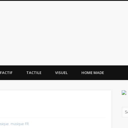
tissement.site
FACTIF
TACTILE
VISUEL
HOME MADE
à
sique
,
musique FR