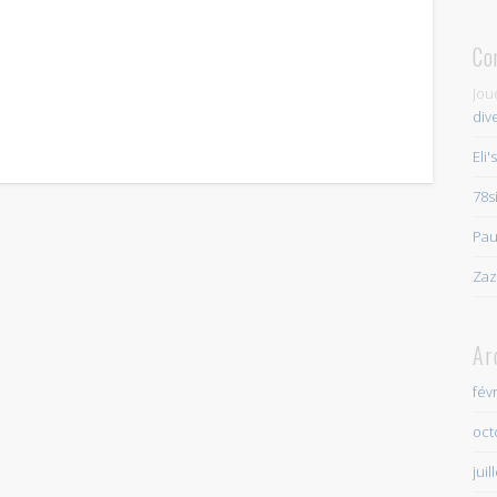
Co
Jou
div
Eli'
78s
Pau
Zaz
Ar
fév
oct
juil