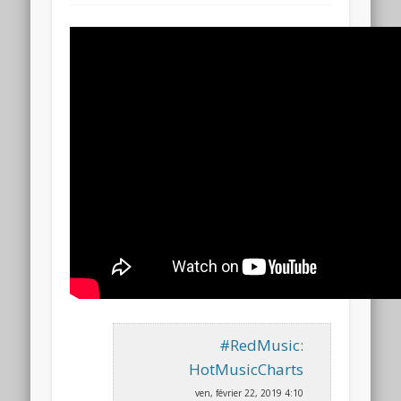
#RedMusic:
HotMusicCharts
ven, février 22, 2019 4:10