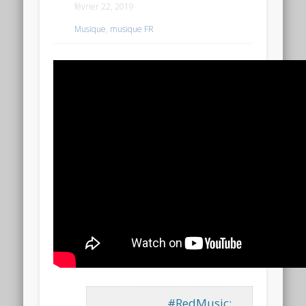
février 22, 2019
Musique
,
musique FR
#RedMusic: