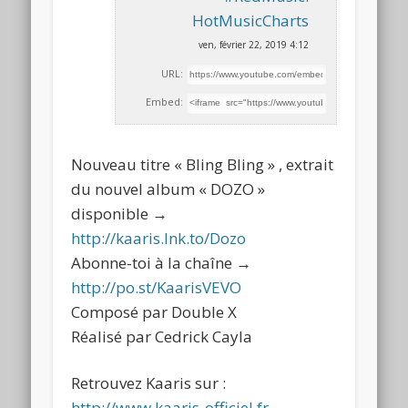
HotMusicCharts
ven, février 22, 2019 4:12
URL:
Embed:
Nouveau titre « Bling Bling » , extrait
du nouvel album « DOZO »
disponible →
http://kaaris.lnk.to/Dozo
Abonne-toi
à la chaîne →
http://po.st/KaarisVEVO
Composé par Double X
Réalisé par Cedrick Cayla
Retrouvez Kaaris sur :
http://www.kaaris-officiel.fr