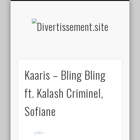
HOME MADE
OLFACTIF
TACTILE
AUDITIF
SOCIAL
VISUEL
SPORT
Divertis
Kaaris – Bling Bling
ft. Kalash Criminel,
Sofiane
julien