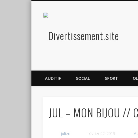
Diver
Amusez-vous
AUDITIF
SOCIAL
SPORT
OL
JUL – MON BIJOU // C
julien
février 22, 2019
Mu