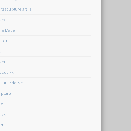
rs sculpture argile
sine
me Made
mour
x
sique
ique FR
nture / dessin
lpture
ial
ties
rt