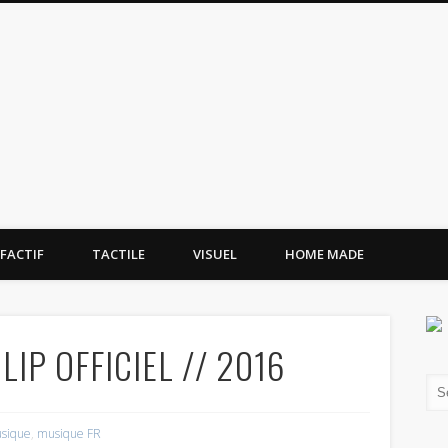
tissement.site
FACTIF
TACTILE
VISUEL
HOME MADE
LIP OFFICIEL // 2016
sique
,
musique FR