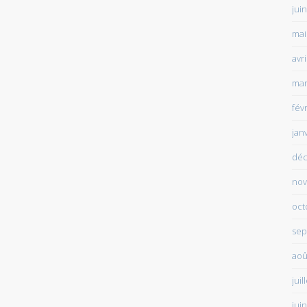
jui
mai
avr
mar
fév
jan
déc
nov
oct
sep
aoû
juil
jui