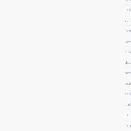
mai
avr
mar
fév
jan
déc
nov
oct
sep
aoû
juil
jui