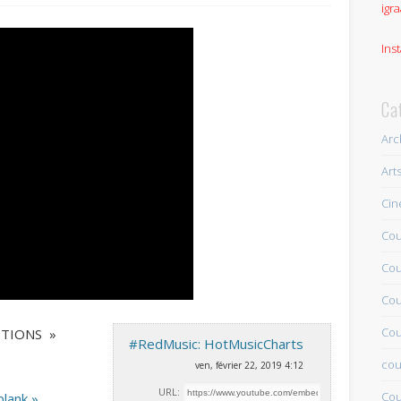
igra
Ins
Ca
Arc
Art
Ci
Cou
Cou
Cou
Cou
MOTIONS »
#RedMusic: HotMusicCharts
cou
ven, février 22, 2019 4:12
URL:
Cou
blank »