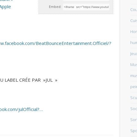
sApple
Embed:
Cou
Cui
Ho
hu
w.facebook.com/BeatBounceEntertainment.Officiel/?
Jeu
Mu
mus
U LABEL CRÉE PAR »JUL »
pei
Scu
Soc
ok.com/julOfficial?…
Sor
Spo