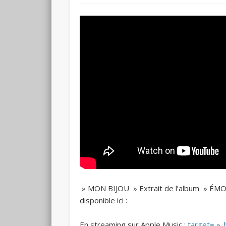
» MON BIJOU » Extrait de l’album » É
disponible ici :
En streaming sur Apple Music :
target= »_