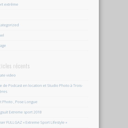
rt extrême
e
ategorized
uel
age
ticles récents
vate video
le de Podcast en location et Studio Photo à Trois-
ières
et Photo , Pose Longue
gsuit Extreme sport 2018
ser FULLGAZ « Extreme Sport Lifestyle »