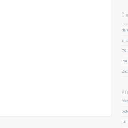
Co
Jou
div
Eli'
78s
Pau
Zaz
Ar
fév
oct
juil