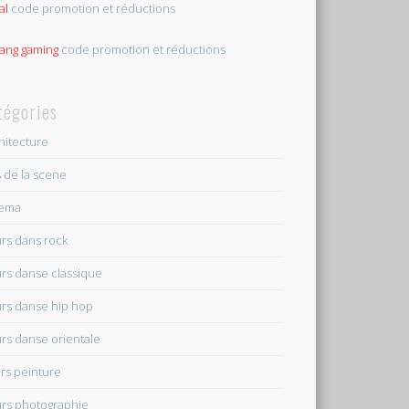
al
code promotion et réductions
tang gaming
code promotion et réductions
tégories
hitecture
s de la scene
nema
rs dans rock
rs danse classique
rs danse hip hop
rs danse orientale
rs peinture
rs photographie