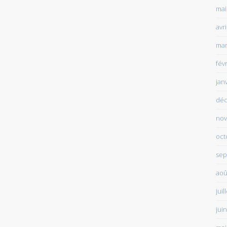
mai
avr
mar
fév
jan
déc
nov
oct
sep
aoû
juil
jui