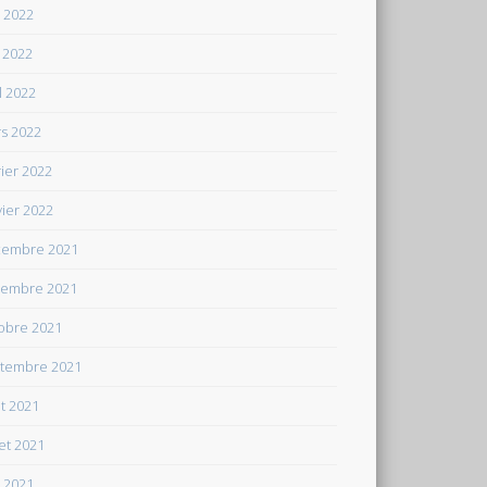
n 2022
 2022
il 2022
s 2022
rier 2022
vier 2022
embre 2021
embre 2021
obre 2021
tembre 2021
t 2021
let 2021
n 2021