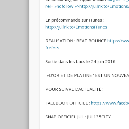
rel= »nofollow »>http://jul.lnk.to/Emotion
En précommande sur iTunes :
http://jul.lnk.to/EmotionsiTunes
REALISATION : BEAT BOUNCE
https://ww
fref=ts
Sortie dans les bacs le 24 juin 2016
»D’OR ET DE PLATINE ‘ EST UN NOUVEA
POUR SUIVRE L’ACTUALITÉ :
FACEBOOK OFFICIEL :
https://www.facebo
SNAP OFFICIEL JUL : JUL135CITY