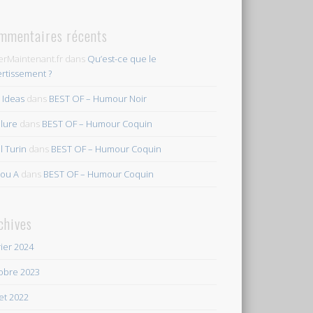
mmentaires récents
erMaintenant.fr
dans
Qu’est-ce que le
ertissement ?
s Ideas
dans
BEST OF – Humour Noir
ilure
dans
BEST OF – Humour Coquin
l Turin
dans
BEST OF – Humour Coquin
ou A
dans
BEST OF – Humour Coquin
chives
rier 2024
obre 2023
let 2022