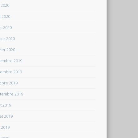
 2020
il 2020
s 2020
rier 2020
vier 2020
embre 2019
embre 2019
obre 2019
tembre 2019
t 2019
let 2019
n 2019