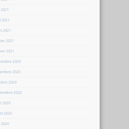
 2021
il 2021
s 2021
rier 2021
vier 2021
embre 2020
embre 2020
obre 2020
tembre 2020
t 2020
let 2020
n 2020