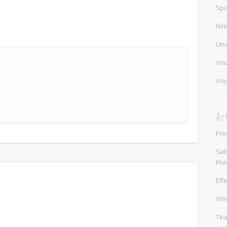
Spo
tel
Unc
Vis
Voy
Ar
Pri
Sal
Riv
Eff
Win
Tea