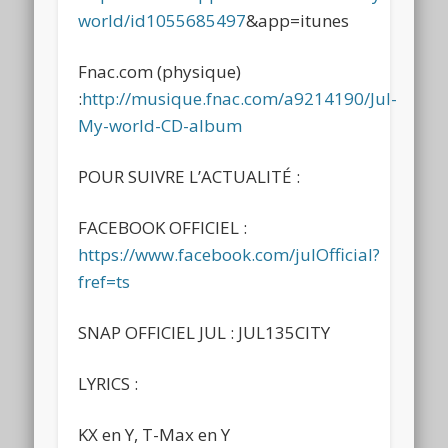
world/id1055685497
&app=itunes
Fnac.com (physique)
:
http://musique.fnac.com/a9214190/Jul-
My-world-CD-album
POUR SUIVRE L’ACTUALITÉ :
FACEBOOK OFFICIEL :
https://www.facebook.com/julOfficial?
fref=ts
SNAP OFFICIEL JUL : JUL135CITY
LYRICS :
KX en Y, T-Max en Y