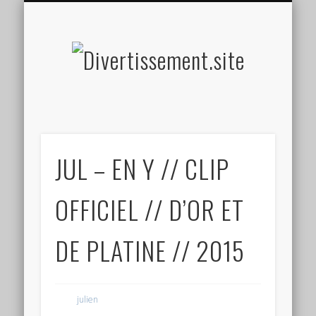
HOME MADE
OLFACTIF
TACTILE
AUDITIF
SOCIAL
VISUEL
SPORT
Divertis
JUL – EN Y // CLIP
OFFICIEL // D’OR ET
DE PLATINE // 2015
julien