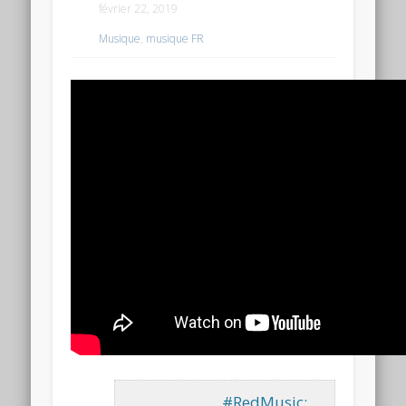
février 22, 2019
Musique
,
musique FR
#RedMusic: