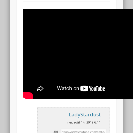
LadyStardust
mer, août 14, 2019 6:11
URL: