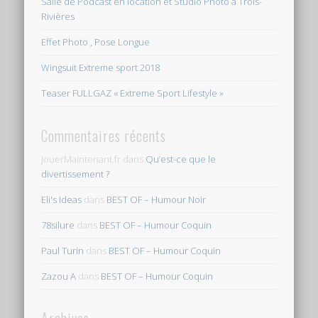
Salle de Podcast en location et Studio Photo à Trois-
Rivières
Effet Photo , Pose Longue
Wingsuit Extreme sport 2018
Teaser FULLGAZ « Extreme Sport Lifestyle »
Commentaires récents
JouerMaintenant.fr
dans
Qu’est-ce que le
divertissement ?
Eli's Ideas
dans
BEST OF – Humour Noir
78silure
dans
BEST OF – Humour Coquin
Paul Turin
dans
BEST OF – Humour Coquin
Zazou A
dans
BEST OF – Humour Coquin
Archives