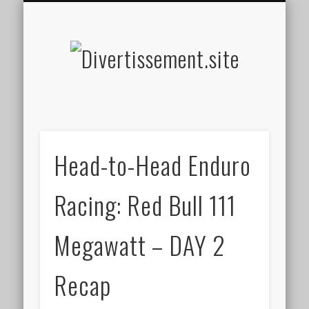
HOME MADE
OLFACTIF
TACTILE
AUDITIF
SOCIAL
VISUEL
SPORT
Divertis
Head-to-Head Enduro
Racing: Red Bull 111
Megawatt – DAY 2
Recap