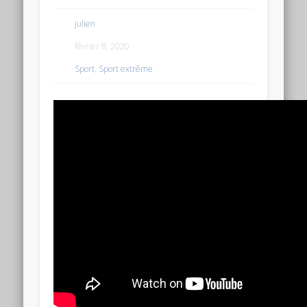
julien
février 8, 2020
Sport
,
Sport extrême