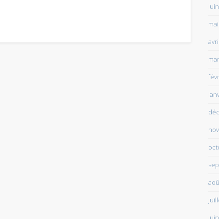
jui
mai
avr
mar
fév
jan
déc
nov
oct
sep
aoû
juil
jui