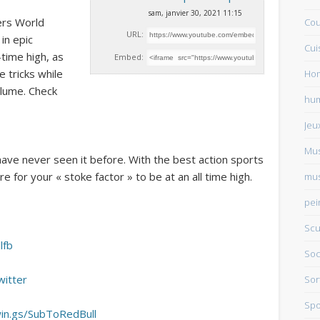
sam, janvier 30, 2021 11:15
ers World
Cou
URL:
 in epic
Cui
-time high, as
Embed:
 tricks while
Ho
lume. Check
hu
Jeu
Mu
have never seen it before. With the best action sports
e for your « stoke factor » to be at an all time high.
mus
pei
Scu
lfb
Soc
witter
Sor
Spo
win.gs/SubToRedBull