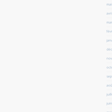
mai
avr
mar
fév
jan
déc
nov
oct
sep
aoû
juil
jui