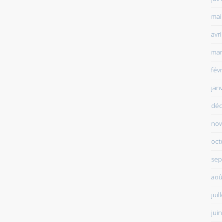
mai
avr
mar
fév
jan
déc
nov
oct
sep
aoû
juil
jui