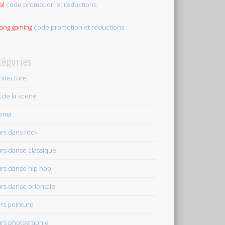
al
code promotion et réductions
tang gaming
code promotion et réductions
tégories
hitecture
s de la scene
nema
rs dans rock
rs danse classique
rs danse hip hop
rs danse orientale
rs peinture
rs photographie