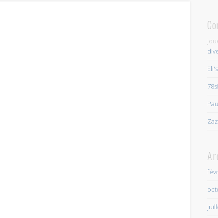
Co
Jou
div
Eli'
78s
Pau
Zaz
Ar
fév
oct
juil