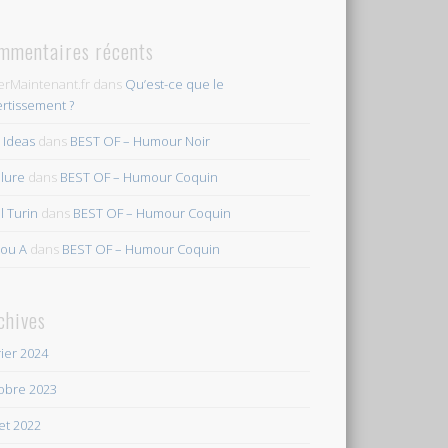
mmentaires récents
erMaintenant.fr
dans
Qu’est-ce que le
ertissement ?
s Ideas
dans
BEST OF – Humour Noir
ilure
dans
BEST OF – Humour Coquin
l Turin
dans
BEST OF – Humour Coquin
ou A
dans
BEST OF – Humour Coquin
chives
rier 2024
obre 2023
let 2022