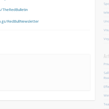
Spo
gs/TheRedBulletin
tel
in.gs/RedBullNewsletter
Unc
Vis
Voy
Ar
Pri
Sal
Riv
Eff
Win
Tea