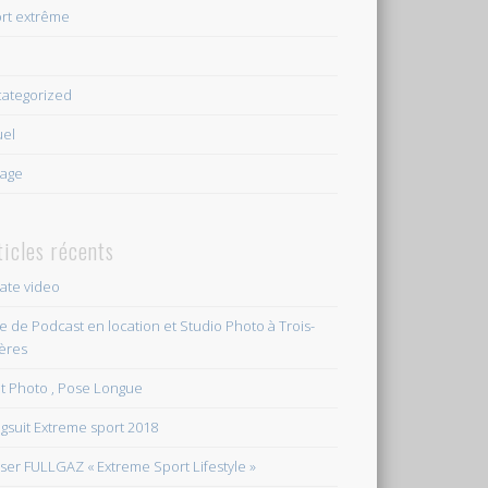
rt extrême
e
ategorized
uel
age
ticles récents
vate video
le de Podcast en location et Studio Photo à Trois-
ières
et Photo , Pose Longue
gsuit Extreme sport 2018
ser FULLGAZ « Extreme Sport Lifestyle »