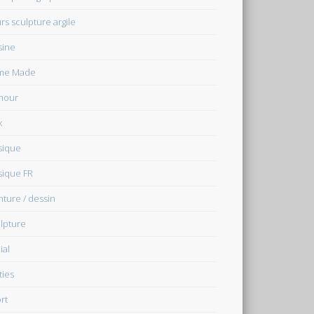
rs sculpture argile
sine
me Made
mour
x
sique
ique FR
nture / dessin
lpture
ial
ties
rt