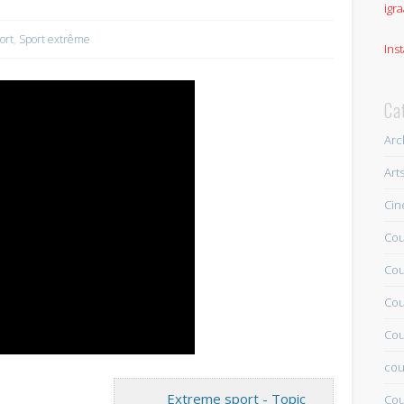
igra
ort
,
Sport extrême
Ins
Ca
Arc
Art
Ci
Cou
Cou
Cou
Cou
cou
Extreme sport - Topic
Cou