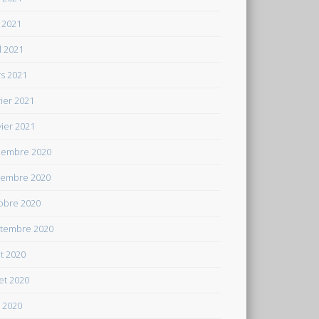
 2021
il 2021
s 2021
rier 2021
vier 2021
embre 2020
embre 2020
obre 2020
tembre 2020
t 2020
let 2020
n 2020