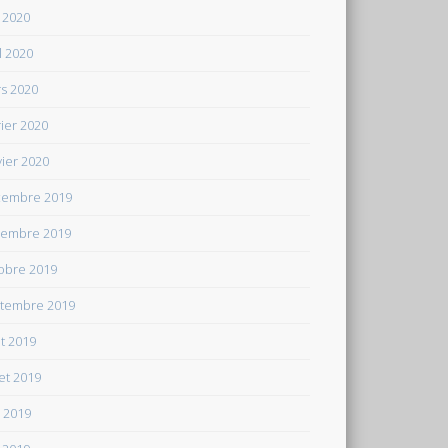
 2020
il 2020
s 2020
rier 2020
vier 2020
embre 2019
embre 2019
obre 2019
tembre 2019
t 2019
let 2019
n 2019