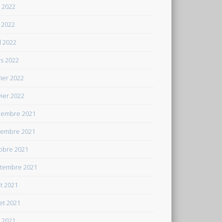
n 2022
 2022
il 2022
s 2022
rier 2022
vier 2022
embre 2021
embre 2021
obre 2021
tembre 2021
t 2021
let 2021
n 2021