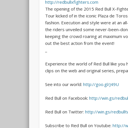
http://redbullxfighters.com
The opening of the 2015 Red Bull X-Fight
Tour kicked of
in the iconic Plaza de Toros
fashion. Execution and style were at an all
the riders unveiled some never-been-done
keeping the crowd roaring at maximum vo
out the best action from the event!
_
Experience the world of Red Bull like you 
clips on the web and original series, prepar
See into our world:
http://goo.gl/J49U
Red Bull on Facebook:
http://win.gs/redbul
Red Bull on Twitter:
http://win.gs/redbullt
Subscribe to Red Bull on Youtube:
http://