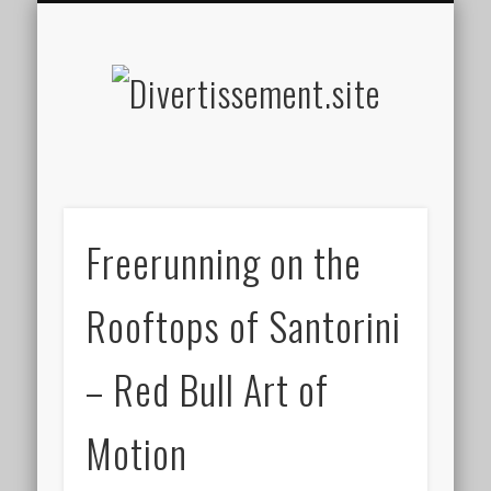
HOME MADE
OLFACTIF
TACTILE
AUDITIF
SOCIAL
VISUEL
SPORT
Divertis
Freerunning on the
Rooftops of Santorini
– Red Bull Art of
Motion