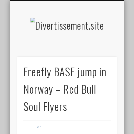
HOME MADE
OLFACTIF
TACTILE
AUDITIF
SOCIAL
VISUEL
SPORT
Divertis
Freefly BASE jump in
Norway – Red Bull
Soul Flyers
julien