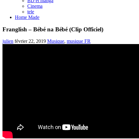
BD et manga
Cinema
tele
Home Made
Franglish – Bébé na Bébé (Clip Officiel)
julien
février 22, 2019
Musique
,
musique FR