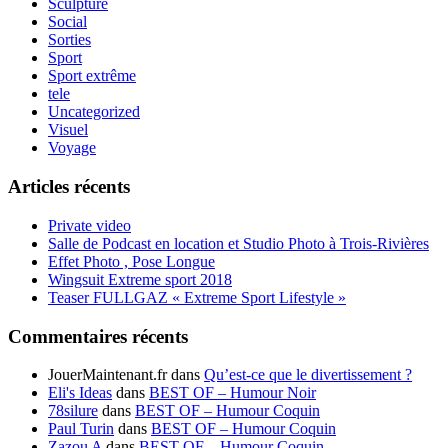
Sculpture
Social
Sorties
Sport
Sport extrême
tele
Uncategorized
Visuel
Voyage
Articles récents
Private video
Salle de Podcast en location et Studio Photo à Trois-Rivières
Effet Photo , Pose Longue
Wingsuit Extreme sport 2018
Teaser FULLGAZ « Extreme Sport Lifestyle »
Commentaires récents
JouerMaintenant.fr
dans
Qu’est-ce que le divertissement ?
Eli's Ideas
dans
BEST OF – Humour Noir
78silure
dans
BEST OF – Humour Coquin
Paul Turin
dans
BEST OF – Humour Coquin
Zazou A
dans
BEST OF – Humour Coquin