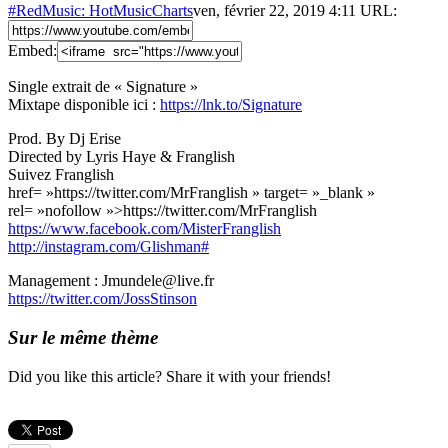
#RedMusic: HotMusicCharts
ven, février 22, 2019 4:11
URL:
Embed:
Single extrait de « Signature »
Mixtape disponible ici :
https://lnk.to/Signature
Prod. By Dj Erise
Directed by Lyris Haye & Franglish
Suivez Franglish
href= »https://twitter.com/MrFranglish » target= »_blank »
rel= »nofollow »>https://twitter.com/MrFranglish
https://www.facebook.com/MisterFranglish
http://instagram.com/Glishman#
Management : Jmundele@live.fr
https://twitter.com/JossStinson
Sur le même thème
Did you like this article? Share it with your friends!