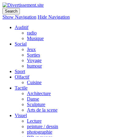
Divertissement.site
Amusez-vous
Show Navigation
Hide Navigation
Auditif
radio
Musique
Social
Jeux
Sorties
Voyage
humour
Sport
Olfactif
Cuisine
Tactile
Architecture
Danse
Sculpture
Arts de la scene
Visuel
Lecture
peinture / dessin
photographie