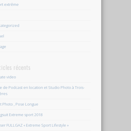
rt extrême
e
ategorized
uel
age
ticles récents
vate video
le de Podcast en location et Studio Photo à Trois-
ières
et Photo , Pose Longue
gsuit Extreme sport 2018
ser FULLGAZ « Extreme Sport Lifestyle »