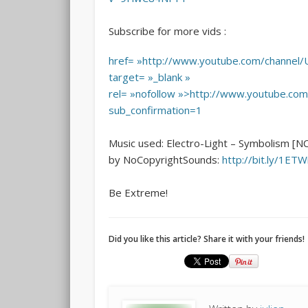
Subscribe for more vids :
href= »http://www.youtube.com/channe
target= »_blank »
rel= »nofollow »>http://www.youtube.
sub_confirmation=1
Music used: Electro-Light – Symbolism [N
by NoCopyrightSounds:
http://bit.ly/1ET
Be Extreme!
Did you like this article? Share it with your friends!