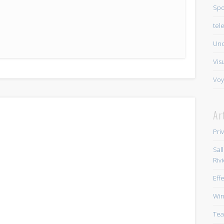
Spo
tel
Unc
Vis
Voy
Ar
Pri
Sal
Riv
Eff
Win
Tea