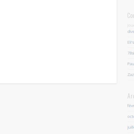
Co
Jou
div
Eli'
78s
Pau
Zaz
Ar
fév
oct
juil