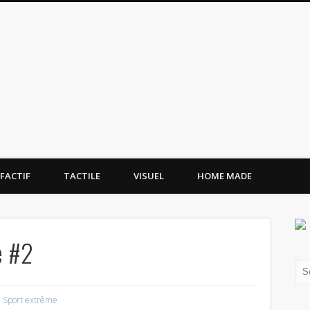
tissement.site
FACTIF
TACTILE
VISUEL
HOME MADE
e #2
,
Sport extrême