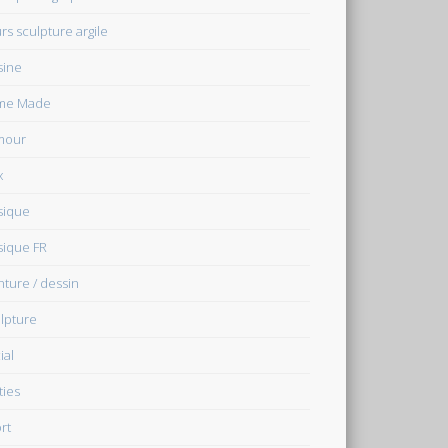
rs sculpture argile
sine
me Made
mour
x
sique
ique FR
nture / dessin
lpture
ial
ties
rt