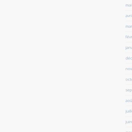
mai
avr
mar
fév
jan
déc
nov
oct
sep
aoû
juil
jui