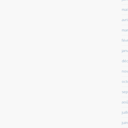
mai
avr
mar
fév
jan
déc
nov
oct
sep
aoû
juil
jui