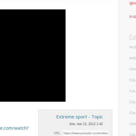
igra
Ins
Ca
Arc
Art
Ci
Cou
Cou
Cou
Cou
Extreme sport - Topic
cou
dim, mai 22, 2022 2:42
be.com/watch?
URL:
Cou