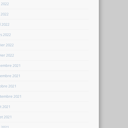
n 2022
 2022
il 2022
s 2022
rier 2022
vier 2022
embre 2021
embre 2021
obre 2021
tembre 2021
t 2021
let 2021
n 2021