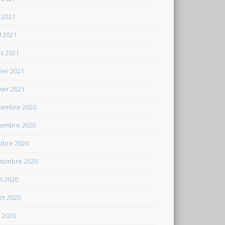
 2021
il 2021
s 2021
rier 2021
vier 2021
embre 2020
embre 2020
obre 2020
tembre 2020
t 2020
let 2020
n 2020