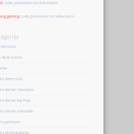
al
code promotion et réductions
tang gaming
code promotion et réductions
tégories
hitecture
s de la scene
nema
rs dans rock
rs danse classique
rs danse hip hop
rs danse orientale
rs peinture
rs photographie