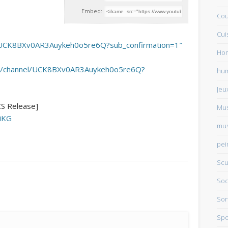
Embed:
Cou
Cui
l/UCK8BXv0AR3Auykeh0o5re6Q?sub_confirmation=1″
Ho
com/channel/UCK8BXv0AR3Auykeh0o5re6Q?
hu
Jeu
CS Release]
Mu
WiKG
mus
pei
Scu
Soc
Sor
Spo