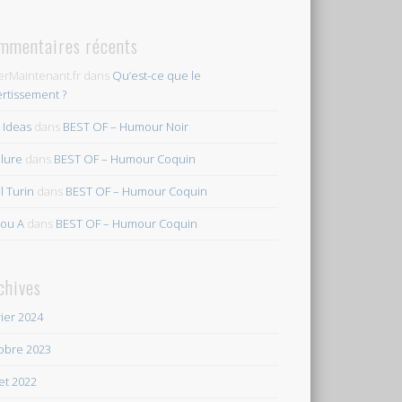
mmentaires récents
erMaintenant.fr
dans
Qu’est-ce que le
ertissement ?
s Ideas
dans
BEST OF – Humour Noir
ilure
dans
BEST OF – Humour Coquin
l Turin
dans
BEST OF – Humour Coquin
ou A
dans
BEST OF – Humour Coquin
chives
rier 2024
obre 2023
let 2022