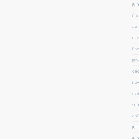
jui
mai
avr
mar
fév
jan
déc
nov
oct
sep
aoû
juil
jui