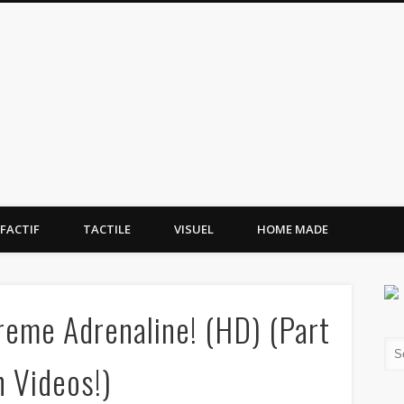
tissement.site
FACTIF
TACTILE
VISUEL
HOME MADE
reme Adrenaline! (HD) (Part
n Videos!)