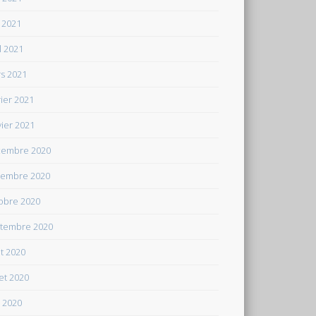
 2021
il 2021
s 2021
rier 2021
vier 2021
embre 2020
embre 2020
obre 2020
tembre 2020
t 2020
let 2020
n 2020