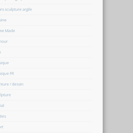
rs sculpture argile
sine
me Made
mour
x
sique
ique FR
nture / dessin
lpture
ial
ties
rt