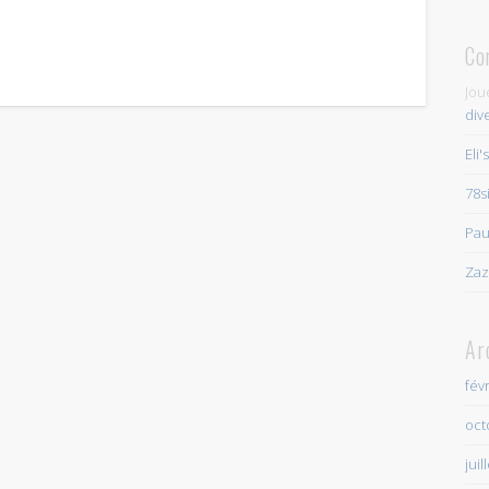
Co
Jou
div
Eli'
78s
Pau
Zaz
Ar
fév
oct
juil