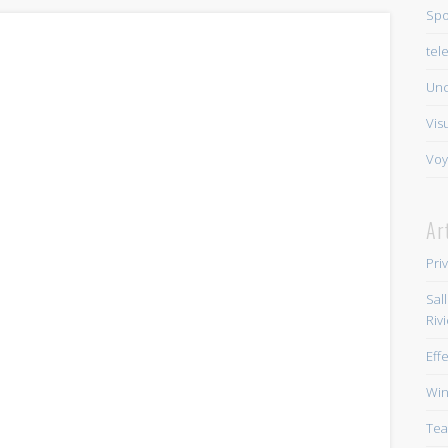
Spo
tel
Unc
Vis
Voy
Ar
Pri
Sal
Riv
Eff
Win
Tea