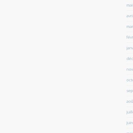
mai
avr
mar
fév
jan
déc
nov
oct
sep
aoû
juil
jui