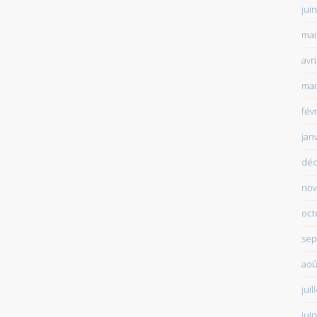
jui
mai
avr
mar
fév
jan
déc
nov
oct
sep
aoû
juil
jui