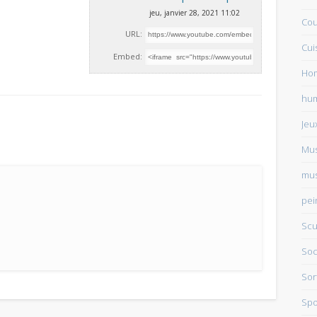
jeu, janvier 28, 2021 11:02
Cou
URL:
Cui
Embed:
Ho
hu
Jeu
Mu
mus
pei
Scu
Soc
Sor
Spo