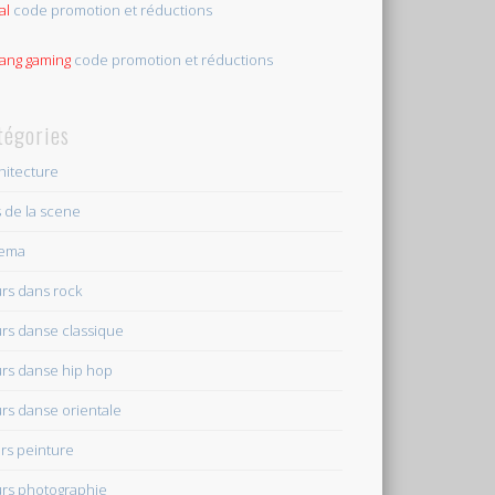
al
code promotion et réductions
tang gaming
code promotion et réductions
tégories
hitecture
s de la scene
nema
rs dans rock
rs danse classique
rs danse hip hop
rs danse orientale
rs peinture
rs photographie