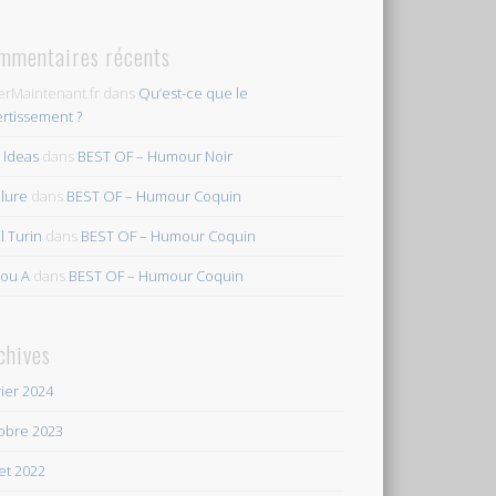
mmentaires récents
erMaintenant.fr
dans
Qu’est-ce que le
ertissement ?
s Ideas
dans
BEST OF – Humour Noir
ilure
dans
BEST OF – Humour Coquin
l Turin
dans
BEST OF – Humour Coquin
ou A
dans
BEST OF – Humour Coquin
chives
rier 2024
obre 2023
let 2022