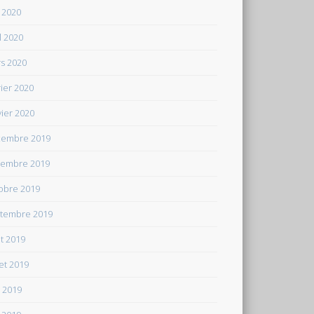
 2020
il 2020
s 2020
rier 2020
vier 2020
embre 2019
embre 2019
obre 2019
tembre 2019
t 2019
let 2019
n 2019