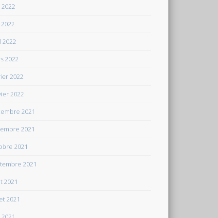
n 2022
 2022
il 2022
s 2022
rier 2022
vier 2022
embre 2021
embre 2021
obre 2021
tembre 2021
t 2021
let 2021
n 2021