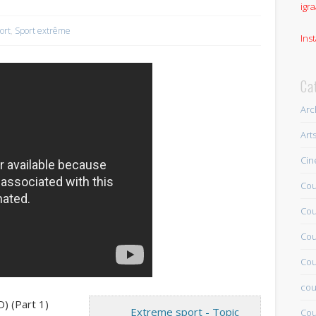
igra
ort
,
Sport extrême
Ins
Ca
Arc
Art
Ci
Cou
Cou
Cou
Cou
cou
) (Part 1)
Extreme sport - Topic
Cou