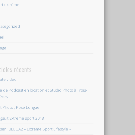
rt extrême
e
ategorized
uel
age
ticles récents
vate video
le de Podcast en location et Studio Photo à Trois-
ières
et Photo , Pose Longue
gsuit Extreme sport 2018
ser FULLGAZ « Extreme Sport Lifestyle »