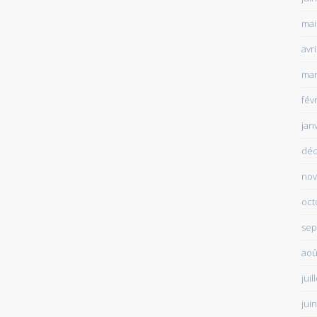
mai
avr
mar
fév
jan
déc
nov
oct
sep
aoû
juil
jui