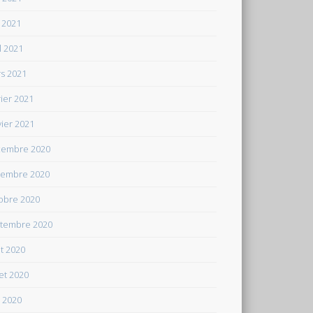
 2021
il 2021
s 2021
rier 2021
vier 2021
embre 2020
embre 2020
obre 2020
tembre 2020
t 2020
let 2020
n 2020