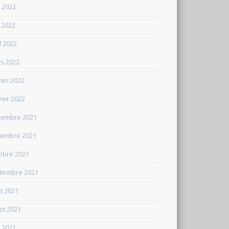
n 2022
 2022
il 2022
s 2022
rier 2022
vier 2022
embre 2021
embre 2021
obre 2021
tembre 2021
t 2021
let 2021
n 2021