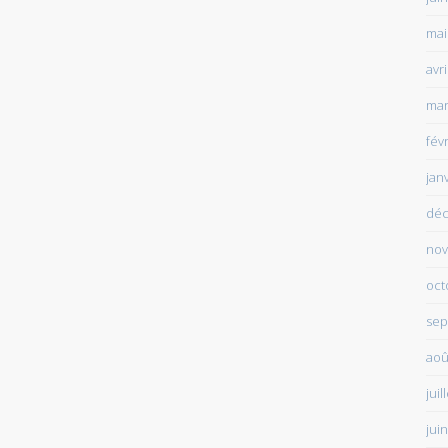
mai
avr
mar
fév
jan
déc
nov
oct
sep
aoû
juil
jui