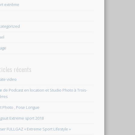
rt extrême
e
ategorized
uel
age
ticles récents
vate video
le de Podcast en location et Studio Photo à Trois-
ières
et Photo , Pose Longue
gsuit Extreme sport 2018
ser FULLGAZ « Extreme Sport Lifestyle »