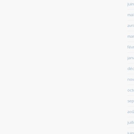
jui
mai
avr
mar
fév
jan
déc
nov
oct
sep
aoû
juil
jui