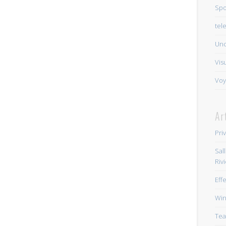
Spo
tel
Unc
Vis
Voy
Ar
Pri
Sal
Riv
Eff
Win
Tea