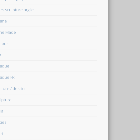
rs sculpture argile
sine
me Made
mour
x
sique
ique FR
nture / dessin
lpture
ial
ties
rt