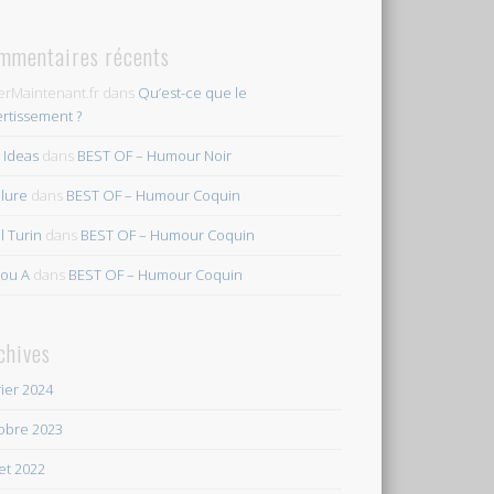
mmentaires récents
erMaintenant.fr
dans
Qu’est-ce que le
ertissement ?
s Ideas
dans
BEST OF – Humour Noir
ilure
dans
BEST OF – Humour Coquin
l Turin
dans
BEST OF – Humour Coquin
ou A
dans
BEST OF – Humour Coquin
chives
rier 2024
obre 2023
let 2022