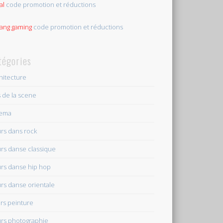
al
code promotion et réductions
tang gaming
code promotion et réductions
tégories
hitecture
s de la scene
nema
rs dans rock
rs danse classique
rs danse hip hop
rs danse orientale
rs peinture
rs photographie