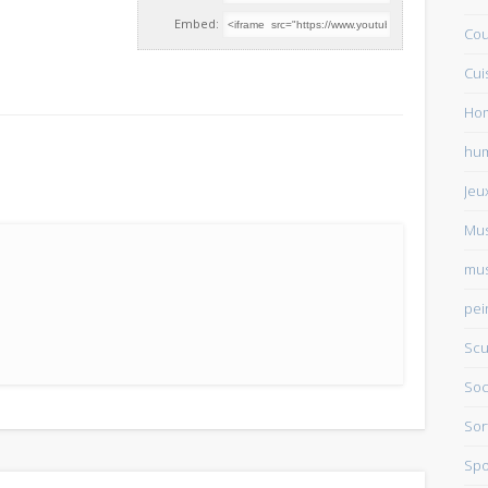
Embed:
Cou
Cui
e
Ho
hu
Jeu
Mu
mus
pei
Scu
Soc
Sor
Spo