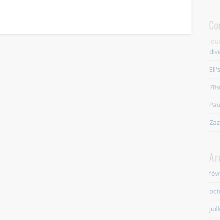
Co
Jou
div
Eli'
78s
Pau
Zaz
Ar
fév
oct
juil