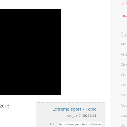
igra
Ins
Ca
Arc
Art
Ci
Cou
Cou
Cou
Cou
 2015
Extreme sport - Topic
cou
mar, juin 7, 2022 3:23
URL:
Cou