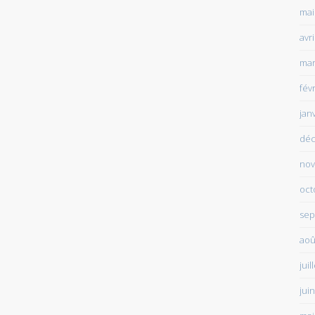
mai
avr
mar
fév
jan
déc
nov
oct
sep
aoû
juil
jui