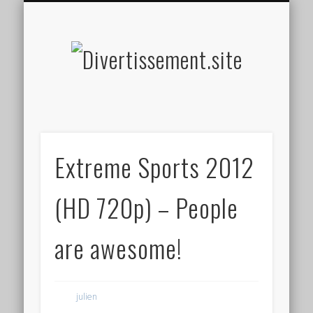
HOME MADE
OLFACTIF
TACTILE
AUDITIF
SOCIAL
VISUEL
SPORT
Divertis
Extreme Sports 2012
(HD 720p) – People
are awesome!
julien