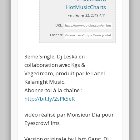
HotMusicCharts
ven, février 22, 2019 4:11
URL:
Embed:
3ème Single, Dj Leska en
collaboration avec Kgs &
Vegedream, produit par le Label
Kelanight Music.
Abonne-toi à la chaîne
:
http://bit.ly/2sPk5eR
vidéo réalisé par Monsieur Dia pour
Eyescrowfilms
Version originale by Hsm Gang, Dj