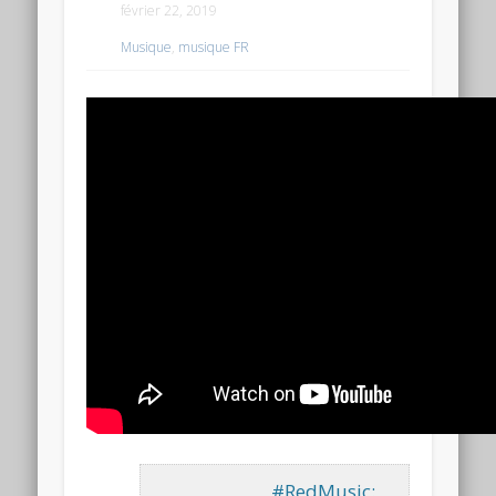
février 22, 2019
Musique
,
musique FR
#RedMusic: