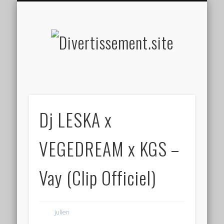
HOME MADE
OLFACTIF
TACTILE
AUDITIF
SOCIAL
VISUEL
SPORT
Divertis
Dj LESKA x
VEGEDREAM x KGS –
Vay (Clip Officiel)
julien