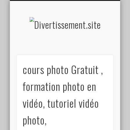
HOME MADE
OLFACTIF
TACTILE
AUDITIF
SOCIAL
VISUEL
SPORT
Divertis
cours photo Gratuit ,
formation photo en
vidéo, tutoriel vidéo
photo,