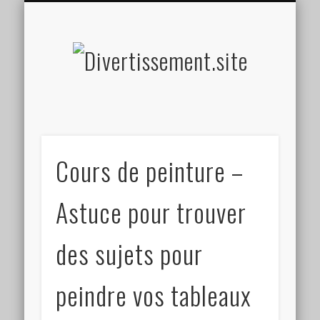
HOME MADE
OLFACTIF
TACTILE
AUDITIF
SOCIAL
VISUEL
SPORT
Divertis
Cours de peinture –
Astuce pour trouver
des sujets pour
peindre vos tableaux