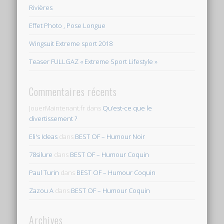
Rivières
Effet Photo , Pose Longue
Wingsuit Extreme sport 2018
Teaser FULLGAZ « Extreme Sport Lifestyle »
Commentaires récents
JouerMaintenant.fr
dans
Qu’est-ce que le
divertissement ?
Eli's Ideas
dans
BEST OF – Humour Noir
78silure
dans
BEST OF – Humour Coquin
Paul Turin
dans
BEST OF – Humour Coquin
Zazou A
dans
BEST OF – Humour Coquin
Archives