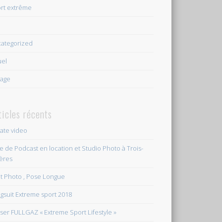
rt extrême
e
ategorized
uel
age
ticles récents
vate video
le de Podcast en location et Studio Photo à Trois-
ières
et Photo , Pose Longue
gsuit Extreme sport 2018
ser FULLGAZ « Extreme Sport Lifestyle »