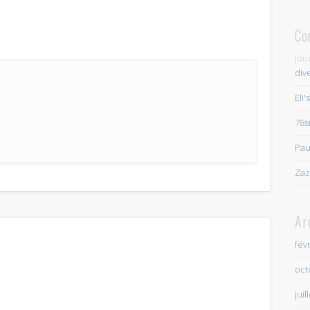
Co
Jou
div
Eli'
78s
Pau
Zaz
Ar
fév
oct
juil