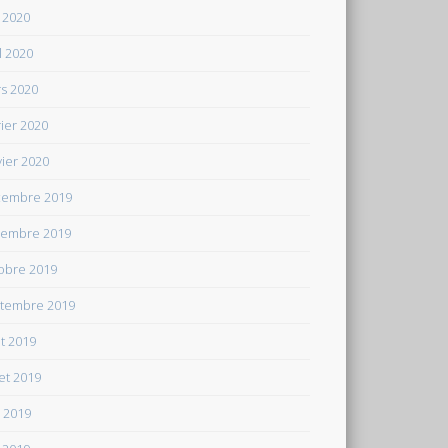
 2020
il 2020
s 2020
rier 2020
vier 2020
embre 2019
embre 2019
obre 2019
tembre 2019
t 2019
let 2019
n 2019