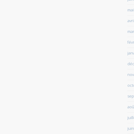
mai
avr
mar
fév
jan
déc
nov
oct
sep
aoû
juil
jui