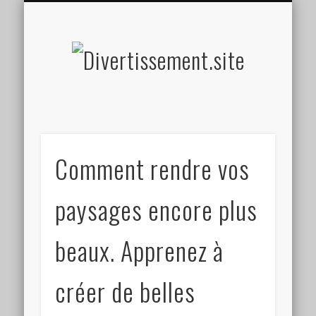
HOME MADE
OLFACTIF
TACTILE
AUDITIF
SOCIAL
VISUEL
SPORT
Divertis
Comment rendre vos
paysages encore plus
beaux. Apprenez à
créer de belles