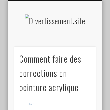
HOME MADE
OLFACTIF
TACTILE
AUDITIF
SOCIAL
VISUEL
SPORT
Divertis
Comment faire des
corrections en
peinture acrylique
julien