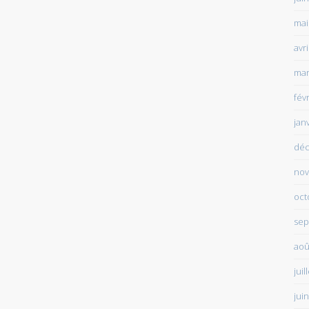
mai
avr
mar
fév
jan
déc
nov
oct
sep
aoû
juil
jui