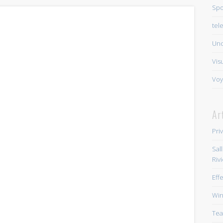
Spo
tel
Unc
Vis
Voy
Ar
Pri
Sal
Riv
Eff
Win
Tea