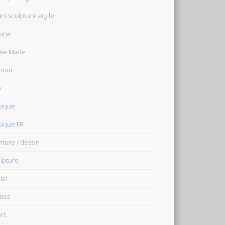
rs sculpture argile
sine
me Made
mour
x
sique
ique FR
nture / dessin
lpture
ial
ties
rt