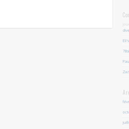
Co
Jou
div
Eli'
78s
Pau
Zaz
Ar
fév
oct
juil