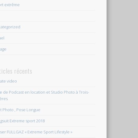
rt extrême
e
ategorized
uel
age
ticles récents
vate video
le de Podcast en location et Studio Photo à Trois-
ières
et Photo , Pose Longue
gsuit Extreme sport 2018
ser FULLGAZ « Extreme Sport Lifestyle »