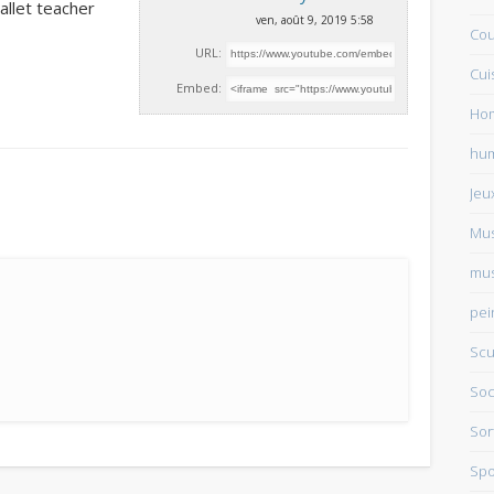
allet teacher
ven, août 9, 2019 5:58
Cou
URL:
Cui
Embed:
Ho
hu
Jeu
Mu
mus
pei
Scu
Soc
Sor
Spo