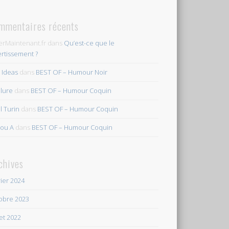
mmentaires récents
erMaintenant.fr
dans
Qu’est-ce que le
ertissement ?
s Ideas
dans
BEST OF – Humour Noir
ilure
dans
BEST OF – Humour Coquin
l Turin
dans
BEST OF – Humour Coquin
ou A
dans
BEST OF – Humour Coquin
chives
rier 2024
obre 2023
let 2022