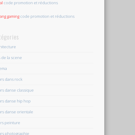
al
code promotion et réductions
tang gaming
code promotion et réductions
tégories
hitecture
s de la scene
nema
rs dans rock
rs danse classique
rs danse hip hop
rs danse orientale
rs peinture
rs photographie