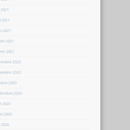
 2021
il 2021
s 2021
rier 2021
vier 2021
embre 2020
embre 2020
obre 2020
tembre 2020
t 2020
let 2020
n 2020