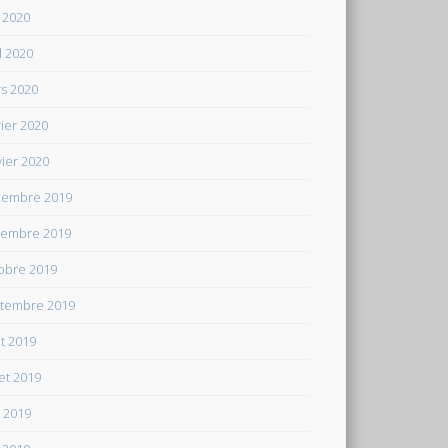
 2020
il 2020
s 2020
rier 2020
vier 2020
embre 2019
embre 2019
obre 2019
tembre 2019
t 2019
let 2019
n 2019