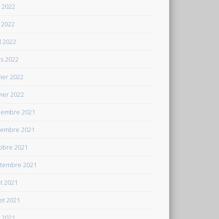
n 2022
 2022
il 2022
s 2022
rier 2022
vier 2022
embre 2021
embre 2021
obre 2021
tembre 2021
t 2021
let 2021
n 2021