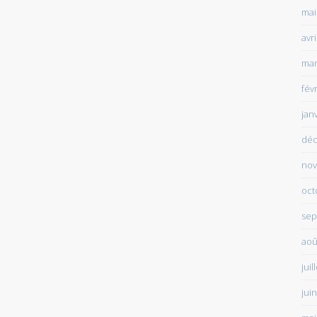
mai
avr
mar
fév
jan
déc
nov
oct
sep
aoû
juil
jui