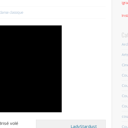
igra
danse classique
Ins
Ca
Arc
Art
Ci
Cou
Cou
Cou
Cou
cou
Brisé volé
LadyStardust
Cou