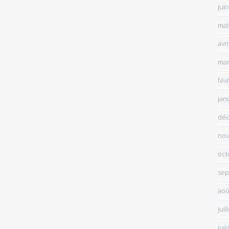
jui
mai
avr
mar
fév
jan
déc
nov
oct
sep
aoû
juil
jui