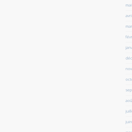
mai
avr
mar
fév
jan
déc
nov
oct
sep
aoû
juil
jui