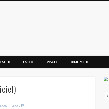
tissement.site
FACTIF
TACTILE
VISUEL
HOME MADE
iciel)
sique
,
musique FR