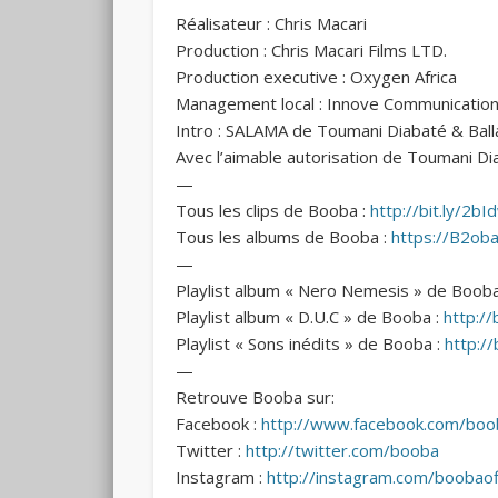
Réalisateur : Chris
Macari
Production : Chris Macari Films LTD.
Production executive : Oxygen Africa
Management local : Innove Communicatio
Intro : SALAMA de Toumani Diabaté & Ball
Avec l’aimable autorisation de Toumani D
—
Tous les clips de Booba :
http://bit.ly/2b
Tous les albums de Booba :
https://B2oba
—
Playlist album « Nero Nemesis » de Boob
Playlist album « D.U.C » de Booba :
http://
Playlist « Sons inédits » de Booba :
http:/
—
Retrouve Booba sur:
Facebook :
http://www.facebook.com/boo
Twitter :
http://twitter.com/booba
Instagram :
http://instagram.com/boobaoff