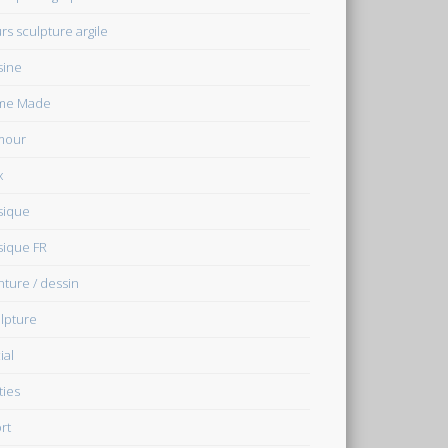
rs sculpture argile
sine
me Made
mour
x
sique
ique FR
nture / dessin
lpture
ial
ties
rt