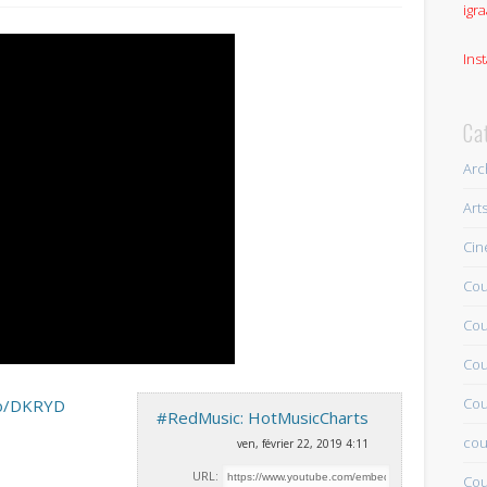
igra
Ins
Ca
Arc
Art
Ci
Cou
Cou
Cou
Cou
.to/DKRYD
#RedMusic: HotMusicCharts
cou
ven, février 22, 2019 4:11
URL:
Cou