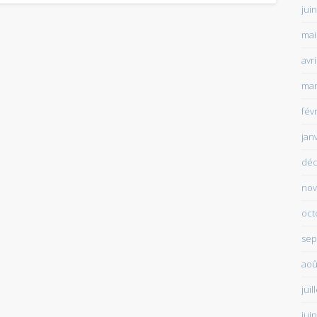
jui
mai
avr
mar
fév
jan
déc
nov
oct
sep
aoû
juil
jui