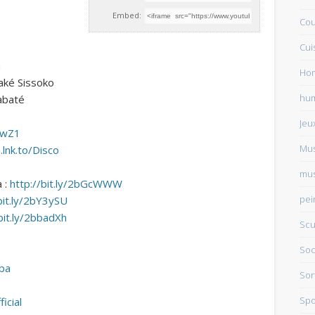
Embed:
Cou
Cui
n
Ho
aké Sissoko
hu
iabaté
Jeu
IdwZ1
Mu
.lnk.to/Disco
mus
a :
http://bit.ly/2bGcWWW
pei
bit.ly/2bY3ySU
/bit.ly/2bbadXh
Scu
Soc
ba
Sor
Spo
icial