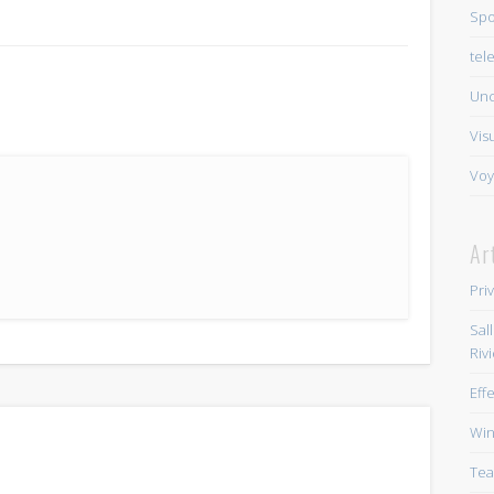
Spo
tel
Unc
Vis
Voy
Ar
Pri
Sal
Riv
Eff
Win
Tea