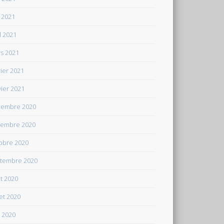
 2021
il 2021
s 2021
rier 2021
vier 2021
embre 2020
embre 2020
obre 2020
tembre 2020
t 2020
let 2020
n 2020