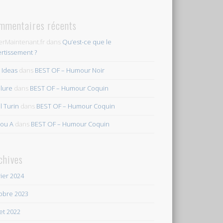
mmentaires récents
erMaintenant.fr
dans
Qu’est-ce que le
ertissement ?
s Ideas
dans
BEST OF – Humour Noir
ilure
dans
BEST OF – Humour Coquin
l Turin
dans
BEST OF – Humour Coquin
ou A
dans
BEST OF – Humour Coquin
chives
rier 2024
obre 2023
let 2022