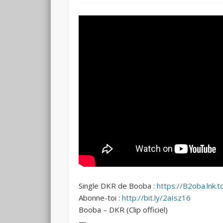
Single DKR de Booba :
https://B2oba.lnk
Abonne-toi :
http://bit.ly/2aIsz16
Booba – DKR (Clip officiel)
—