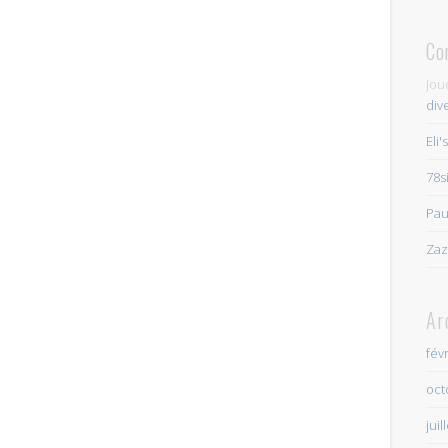
Co
Jou
div
Eli'
78s
Pau
Zaz
Ar
fév
oct
juil