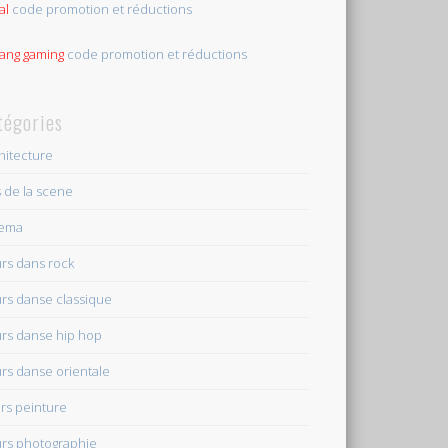
al
code promotion et réductions
tang gaming
code promotion et réductions
tégories
hitecture
s de la scene
nema
rs dans rock
rs danse classique
rs danse hip hop
rs danse orientale
rs peinture
rs photographie