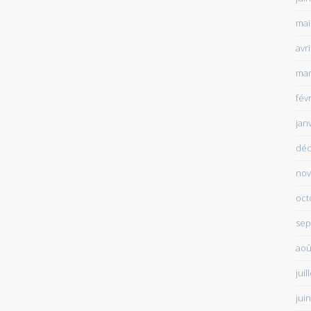
mai
avr
mar
fév
jan
déc
nov
oct
sep
aoû
juil
jui