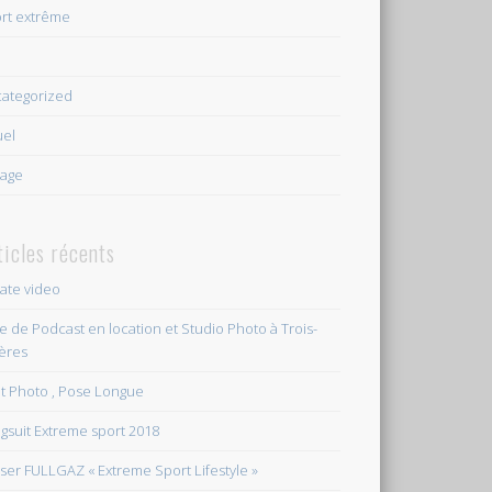
rt extrême
e
ategorized
uel
age
ticles récents
vate video
le de Podcast en location et Studio Photo à Trois-
ières
et Photo , Pose Longue
gsuit Extreme sport 2018
ser FULLGAZ « Extreme Sport Lifestyle »