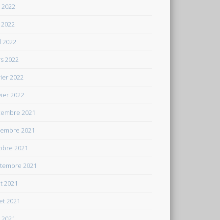
n 2022
 2022
il 2022
s 2022
rier 2022
vier 2022
embre 2021
embre 2021
obre 2021
tembre 2021
t 2021
let 2021
n 2021