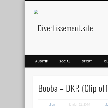
Diver
Amusez-vous
AUDITIF
SOCIAL
SPORT
OL
Booba – DKR (Clip off
julien
février 22, 2019
Mu