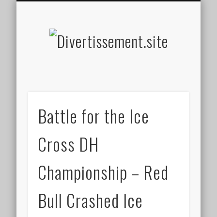
HOME MADE
OLFACTIF
TACTILE
AUDITIF
SOCIAL
VISUEL
SPORT
Divertis
Battle for the Ice
Cross DH
Championship – Red
Bull Crashed Ice