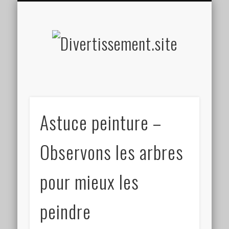
HOME MADE
OLFACTIF
TACTILE
AUDITIF
SOCIAL
VISUEL
SPORT
Divertis
Astuce peinture –
Observons les arbres
pour mieux les
peindre