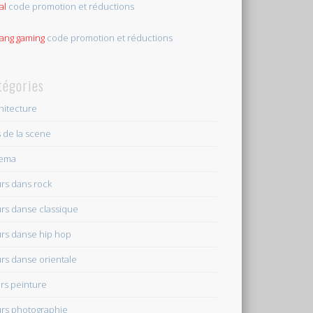
al
code promotion et réductions
tang gaming
code promotion et réductions
tégories
hitecture
s de la scene
nema
rs dans rock
rs danse classique
rs danse hip hop
rs danse orientale
rs peinture
rs photographie