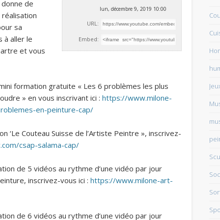
s donne de
lun, décembre 9, 2019 10:00
 réalisation
Cou
URL:
pour sa
Cui
 à aller le
Embed:
martre et vous
Ho
hu
ini formation gratuite « Les 6 problèmes les plus
Jeu
udre » en vous inscrivant ici :
https://www.milone-
Mu
roblemes-en-peinture-cap/
mus
n ‘Le Couteau Suisse de l’Artiste Peintre », inscrivez-
pei
y.com/csap-salama-cap/
Scu
tion de 5 vidéos au rythme d’une vidéo par jour
Soc
inture, inscrivez-vous ici :
https://www.milone-art-
Sor
Spo
tion de 6 vidéos au rythme d’une vidéo par jour