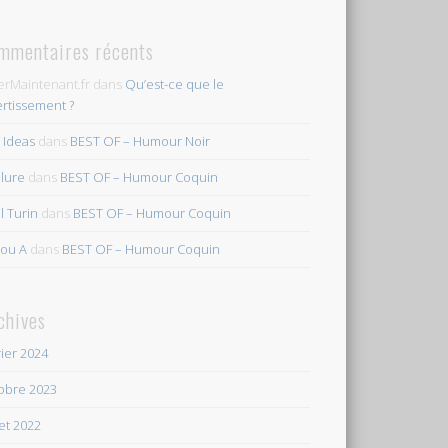
mmentaires récents
erMaintenant.fr
dans
Qu’est-ce que le
ertissement ?
s Ideas
dans
BEST OF – Humour Noir
ilure
dans
BEST OF – Humour Coquin
l Turin
dans
BEST OF – Humour Coquin
ou A
dans
BEST OF – Humour Coquin
chives
rier 2024
obre 2023
let 2022