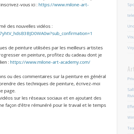
inscrivez-vous ici :
https://www.milone-art-
Spo
tel
mé des nouvelles vidéos :
Unc
V7yhtV_hdsB3BJD0WA0w?sub_confirmation=1
Vis
es de peinture utilisées par les meilleurs artistes
Voy
rogresser en peinture, profitez du cadeau dont je
lien :
https://www.milone-art-academy.com/
Ar
ons ou des commentaires sur la peinture en général
Pri
pprendre des techniques de peinture, écrivez-moi
Sal
te page.
Riv
idéos sur les réseaux sociaux et en ajoutant des
e façon d’être rémunéré pour le travail et le temps
Eff
Win
Tea