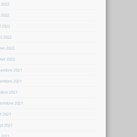
n 2022
 2022
il 2022
s 2022
rier 2022
vier 2022
embre 2021
embre 2021
obre 2021
tembre 2021
t 2021
let 2021
n 2021