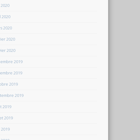
 2020
il 2020
s 2020
rier 2020
vier 2020
embre 2019
embre 2019
obre 2019
tembre 2019
t 2019
let 2019
n 2019