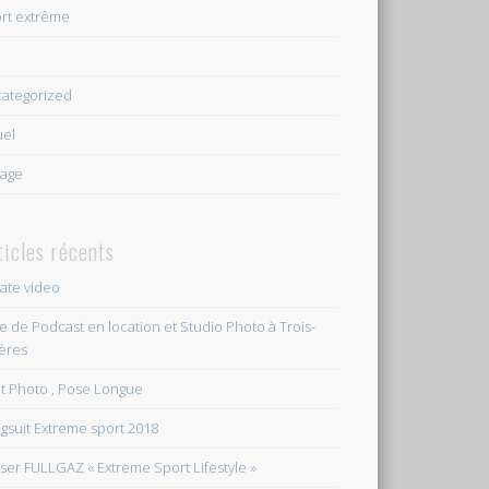
rt extrême
e
ategorized
uel
age
ticles récents
vate video
le de Podcast en location et Studio Photo à Trois-
ières
et Photo , Pose Longue
gsuit Extreme sport 2018
ser FULLGAZ « Extreme Sport Lifestyle »