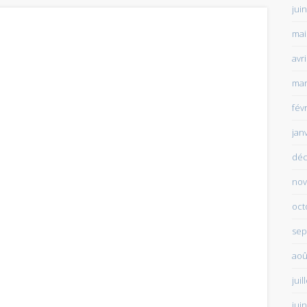
jui
mai
avr
mar
fév
jan
déc
nov
oct
sep
aoû
juil
jui