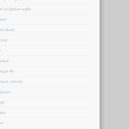
rs sculpture argile
sine
me Made
mour
x
sique
ique FR
nture / dessin
lpture
ial
ties
rt