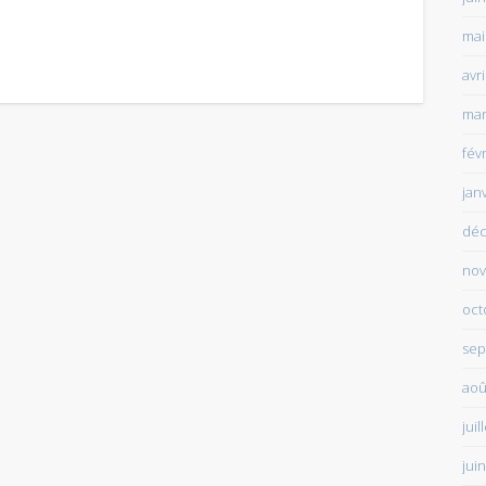
mai
avr
mar
fév
jan
déc
nov
oct
sep
aoû
juil
jui