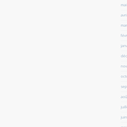
mai
avr
mar
fév
jan
déc
nov
oct
sep
aoû
juil
jui