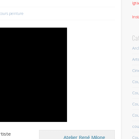
igra
cours peinture
Ins
Ca
Arc
Art
Ci
Cou
Cou
Cou
Cou
cou
rtiste
Atelier René Milone
Cou