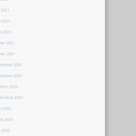
 2021
il 2021
s 2021
rier 2021
vier 2021
embre 2020
embre 2020
obre 2020
tembre 2020
t 2020
let 2020
n 2020